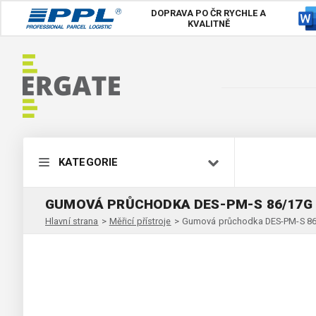
DOPRAVA PO ČR
RYCHLE A
KVALITNĚ
KATEGORIE
GUMOVÁ PRŮCHODKA DES-PM-S 86/17G
Hlavní strana
>
Měřicí přístroje
>
Gumová průchodka DES-PM-S 8