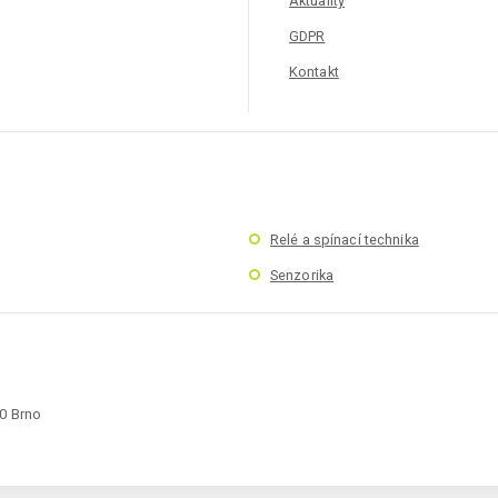
Aktuality
GDPR
Kontakt
Relé a spínací technika
Senzorika
00 Brno