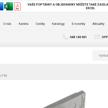
VAŠE POPTÁVKY A OBJEDNÁVKY MŮŽETE TAKÉ
ZASÍLA
EXCEL
O nás
Kariéra
Ceníky
Katalogy
E-novinky
Aktuality
548 140 001
OFF
6/17G