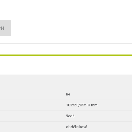
CH
ne
103x28/85x18 mm
šedá
obdélníková