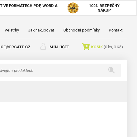
T VE FORMÁTECH PDF, WORD A
100%
BEZPEČNÝ
NÁKUP
Veletrhy
Jak nakupovat
Obchodní podmínky
Kontakt
ICE@ERGATE.CZ
MŮJ ÚČET
KOŠÍK
(
0
ks,
0 Kč
)