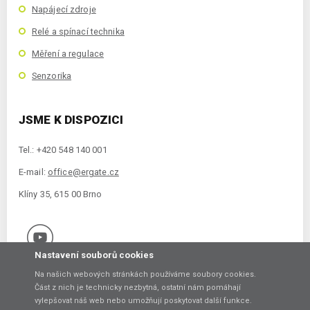
Napájecí zdroje
Relé a spínací technika
Měření a regulace
Senzorika
JSME K DISPOZICI
Tel.: +420 548 140 001
E-mail:
office@ergate.cz
Klíny 35, 615 00 Brno
Nastavení souborů cookies
Na našich webových stránkách používáme soubory cookies.
Část z nich je technicky nezbytná, ostatní nám pomáhají
vylepšovat náš web nebo umožňují poskytovat další funkce.