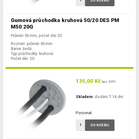
DO KOŠÍKU
Gumová průchodka kruhová 50/20 DES PM
M50 20G
Průměr 50 mm, počet děr 20
Rozměr:
průměr 50 mm
Barva:
šedá
Typ průchodky:
kruhová
Počet děr:
20
135,00 Kč
bez DPH
Skladem:
dodání 7-14 dní
Porovnat
DO KOŠÍKU