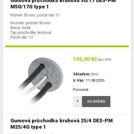
Gumová průchodka kruhová 50/17 DES-PM
M50/17G type 1
Průměr 50 mm, počet děr 17
Rozměr:
průměr 50 mm
Barva:
šedá
Typ průchodky:
kruhová
Počet děr:
17
102,00 Kč
bez DPH
Skladem:
Ano
U Vás:
11.08.2026
Porovnat
DO KOŠÍKU
Gumová průchodka kruhová 25/4 DES-PM
M25/4G type 1