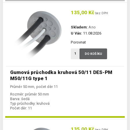
135,00 Kč
bez DPH
Skladem:
Ano
U Vás:
11.08.2026
Porovnat
DO KOŠÍKU
Gumová průchodka kruhová 50/11 DES-PM
M50/11G type 1
Průměr 50 mm, počet děr 11
Rozměr:
průměr 50 mm
Barva:
šedá
Typ průchodky:
kruhová
Počet děr:
11
135,00 Kč
bez DPH