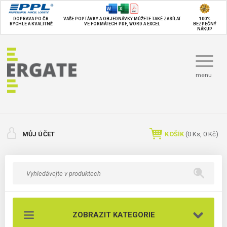
DOPRAVA PO ČR
VAŠE POPTÁVKY A OBJEDNÁVKY MŮŽETE TAKÉ
ZASÍLAT
100%
RYCHLE A KVALITNĚ
VE FORMÁTECH PDF, WORD A EXCEL
BEZPEČNÝ
NÁKUP
menu
MŮJ ÚČET
KOŠÍK
(
0
Ks,
0 Kč
)
ZOBRAZIT KATEGORIE