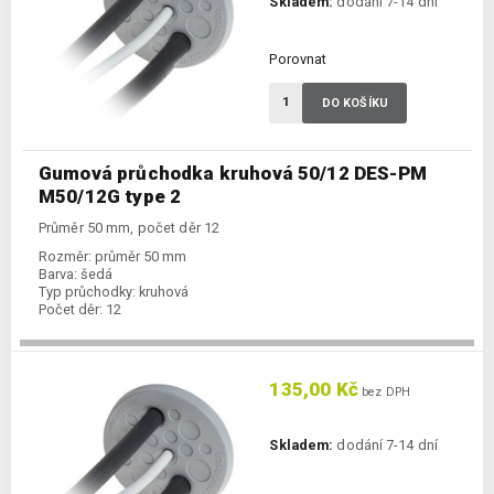
Skladem:
dodání 7-14 dní
Porovnat
DO KOŠÍKU
Gumová průchodka kruhová 50/12 DES-PM
M50/12G type 2
Průměr 50 mm, počet děr 12
Rozměr:
průměr 50 mm
Barva:
šedá
Typ průchodky:
kruhová
Počet děr:
12
135,00 Kč
bez DPH
Skladem:
dodání 7-14 dní