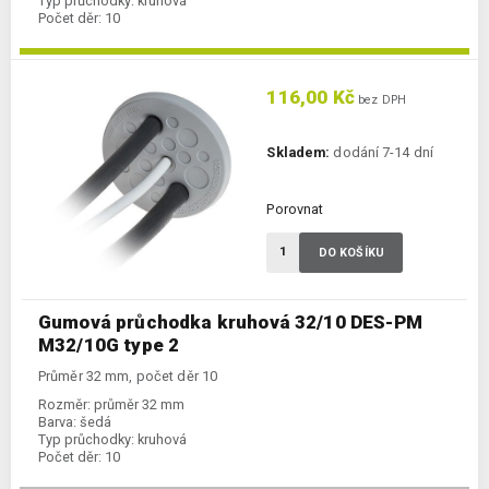
Typ průchodky:
kruhová
Počet děr:
10
116,00 Kč
bez DPH
Skladem:
dodání 7-14 dní
Porovnat
DO KOŠÍKU
Gumová průchodka kruhová 32/10 DES-PM
M32/10G type 2
Průměr 32 mm, počet děr 10
Rozměr:
průměr 32 mm
Barva:
šedá
Typ průchodky:
kruhová
Počet děr:
10