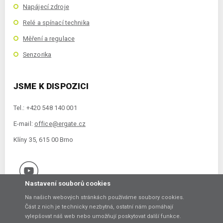
Napájecí zdroje
Relé a spínací technika
Měření a regulace
Senzorika
JSME K DISPOZICI
Tel.: +420 548 140 001
E-mail:
office@ergate.cz
Klíny 35, 615 00 Brno
Nastavení souborů cookies
Na našich webových stránkách používáme soubory cookies.
Část z nich je technicky nezbytná, ostatní nám pomáhají
vylepšovat náš web nebo umožňují poskytovat další funkce.