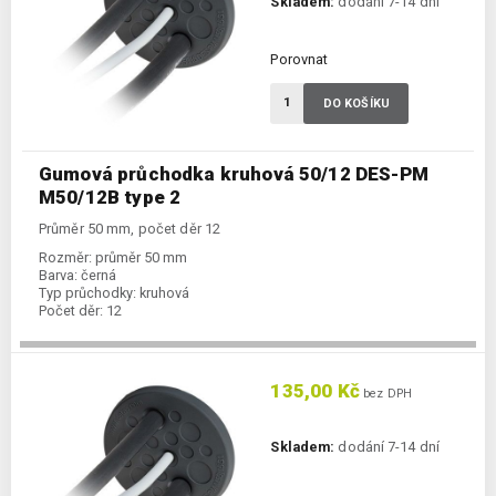
Skladem:
dodání 7-14 dní
Porovnat
DO KOŠÍKU
Gumová průchodka kruhová 50/12 DES-PM
M50/12B type 2
Průměr 50 mm, počet děr 12
Rozměr:
průměr 50 mm
Barva:
černá
Typ průchodky:
kruhová
Počet děr:
12
135,00 Kč
bez DPH
Skladem:
dodání 7-14 dní