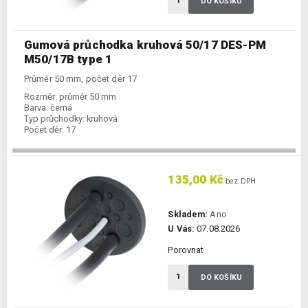
DO KOŠÍKU
Gumová průchodka kruhová 50/17 DES-PM
M50/17B type 1
Průměr 50 mm, počet děr 17
Rozměr:
průměr 50 mm
Barva:
černá
Typ průchodky:
kruhová
Počet děr:
17
135,00 Kč
bez DPH
Skladem:
Ano
U Vás:
07.08.2026
Porovnat
DO KOŠÍKU