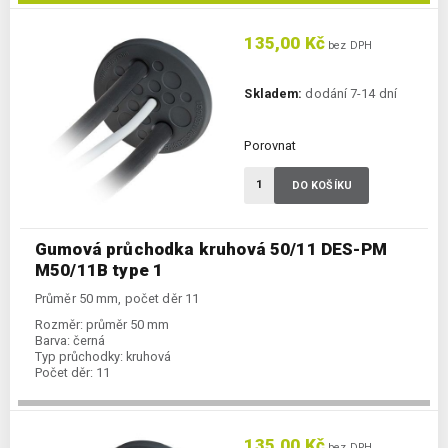
135,00 Kč
bez DPH
Skladem:
dodání 7-14 dní
Porovnat
DO KOŠÍKU
Gumová průchodka kruhová 50/11 DES-PM
M50/11B type 1
Průměr 50 mm, počet děr 11
Rozměr:
průměr 50 mm
Barva:
černá
Typ průchodky:
kruhová
Počet děr:
11
135,00 Kč
bez DPH