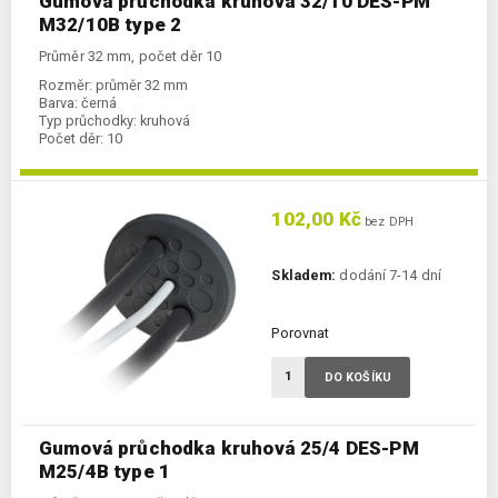
Gumová průchodka kruhová 32/10 DES-PM
M32/10B type 2
Průměr 32 mm, počet děr 10
Rozměr:
průměr 32 mm
Barva:
černá
Typ průchodky:
kruhová
Počet děr:
10
102,00 Kč
bez DPH
Skladem:
dodání 7-14 dní
Porovnat
DO KOŠÍKU
Gumová průchodka kruhová 25/4 DES-PM
M25/4B type 1