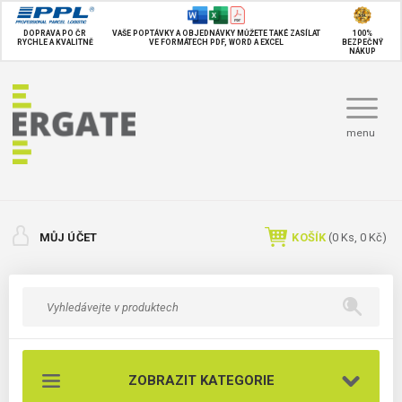
DOPRAVA PO ČR
VAŠE POPTÁVKY A OBJEDNÁVKY MŮŽETE TAKÉ
ZASÍLAT
100%
RYCHLE A KVALITNĚ
VE FORMÁTECH PDF, WORD A EXCEL
BEZPEČNÝ
NÁKUP
menu
MŮJ ÚČET
KOŠÍK
(
0
Ks,
0 Kč
)
ZOBRAZIT KATEGORIE