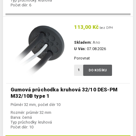
Typ průchodky:
kruhová
Počet děr:
6
113,00 Kč
bez DPH
Skladem:
Ano
U Vás:
07.08.2026
Porovnat
DO KOŠÍKU
Gumová průchodka kruhová 32/10 DES-PM
M32/10B type 1
Průměr 32 mm, počet děr 10
Rozměr:
průměr 32 mm
Barva:
černá
Typ průchodky:
kruhová
Počet děr:
10