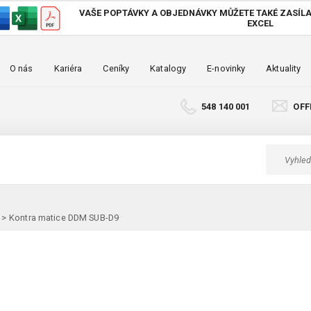
VAŠE POPTÁVKY A OBJEDNÁVKY MŮŽETE TAKÉ
ZASÍLA
EXCEL
O nás
Kariéra
Ceníky
Katalogy
E-novinky
Aktuality
548 140 001
OFF
>
Kontra matice DDM SUB-D9