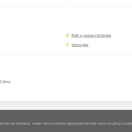
Relé a spínací technika
Senzorika
00 Brno
technicky nezbytná, ostatní nám pomáhají vylepšovat náš web nebo umožňují poskyto