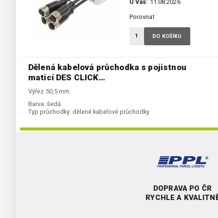
U Vás:
11.08.2026
Porovnat
DO KOŠÍKU
Dělená kabelová průchodka s pojistnou
maticí DES CLICK…
Výřez 50,5 mm
Barva:
šedá
Typ průchodky:
dělené kabelové průchodky
DOPRAVA PO ČR
RYCHLE A KVALITN