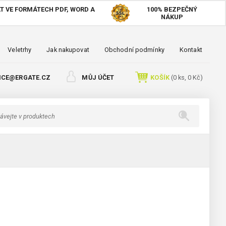
T VE FORMÁTECH PDF, WORD A
100%
BEZPEČNÝ
NÁKUP
Veletrhy
Jak nakupovat
Obchodní podmínky
Kontakt
ICE@ERGATE.CZ
MŮJ ÚČET
KOŠÍK
(
0
ks,
0 Kč
)