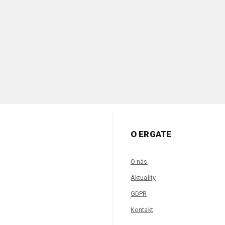
O ERGATE
O nás
Aktuality
GDPR
Kontakt