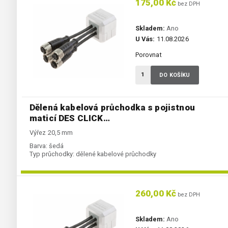
175,00 Kč
bez DPH
Skladem:
Ano
U Vás:
11.08.2026
Porovnat
DO KOŠÍKU
Dělená kabelová průchodka s pojistnou
maticí DES CLICK…
Výřez 20,5 mm
Barva:
šedá
Typ průchodky:
dělené kabelové průchodky
260,00 Kč
bez DPH
Skladem:
Ano