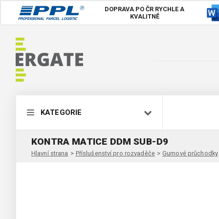
DOPRAVA PO ČR
RYCHLE A
KVALITNĚ
KATEGORIE
KONTRA MATICE DDM SUB-D9
Hlavní strana
>
Příslušenství pro rozvaděče
>
Gumové průchodky