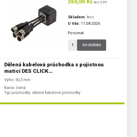
260,00 Kč
bez DPH
Skladem:
Ano
U Vás:
11.08.2026
Porovnat
DO KOŠÍKU
Dělená kabelová průchodka s pojistnou
maticí DES CLICK…
Výřez 50,5 mm
Barva:
černá
Typ průchodky:
dělené kabelové průchodky