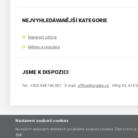
NEJVYHLEDÁVANĚJŠÍ KATEGORIE
Napájecí zdroje
Měření a regulace
JSME K DISPOZICI
Tel.: +420 548 140 001
E-mail:
office@ergate.cz
Klíny 35, 615 
Nastavení souborů cookies
Copyright © 2021 ERGATE Automation s.r.o., Klíny 35, 61500 Brno
Na našich webových stránkách používáme soubory cookies. Část z nich je 
ZDE
.