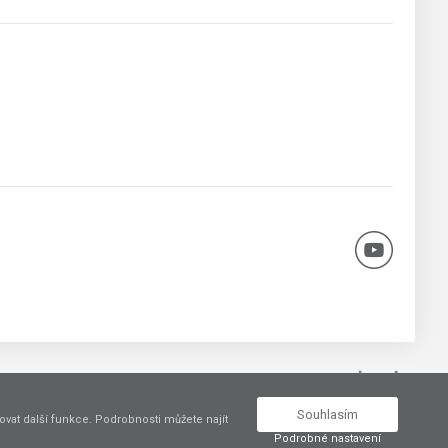
Vytvořil
Souhlasím
vat další funkce. Podrobnosti můžete najít
Podrobné nastavení