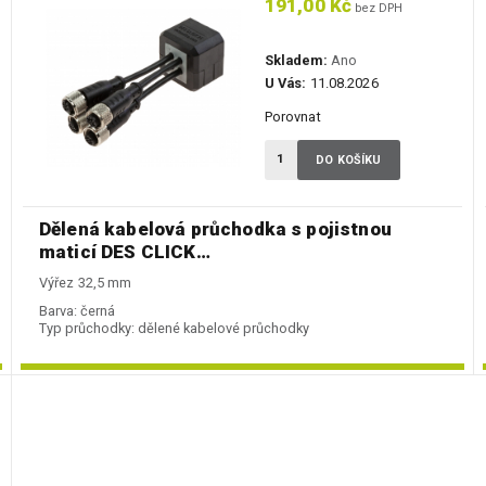
191,00 Kč
bez DPH
Skladem:
Ano
U Vás:
11.08.2026
Porovnat
DO KOŠÍKU
Dělená kabelová průchodka s pojistnou
maticí DES CLICK…
Výřez 32,5 mm
Barva:
černá
Typ průchodky:
dělené kabelové průchodky