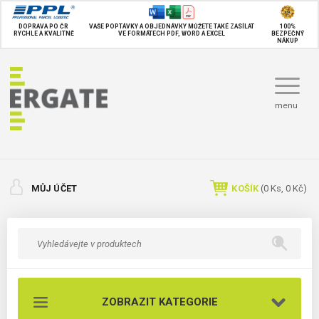
DOPRAVA PO ČR
VAŠE POPTÁVKY A OBJEDNÁVKY MŮŽETE TAKÉ
ZASÍLAT
100%
RYCHLE A KVALITNĚ
VE FORMÁTECH PDF, WORD A EXCEL
BEZPEČNÝ
NÁKUP
menu
MŮJ ÚČET
KOŠÍK
(
0
Ks,
0 Kč
)
ZOBRAZIT KATEGORIE