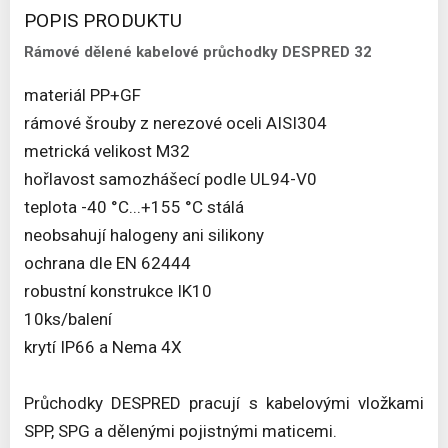
POPIS PRODUKTU
Rámové dělené kabelové průchodky DESPRED 32
materiál PP+GF
rámové šrouby z nerezové oceli AISI304
metrická velikost M32
hořlavost samozhášecí podle UL94-V0
teplota -40 °C...+155 °C stálá
neobsahují halogeny ani silikony
ochrana dle EN 62444
robustní konstrukce IK10
10ks/balení
krytí IP66 a Nema 4X
Průchodky DESPRED pracují s kabelovými vložkami
SPP, SPG a dělenými pojistnými maticemi.