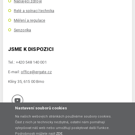
Napájecí zdroje
Relé a spínací technika
Měření a regulace
Senzorika
JSME K DISPOZICI
Tel.: +420 548 140 001
E-mail:
office@ergate.cz
Klíny 35, 615 00 Brno
Nastavení souborů cookies
Na našich webových stránkách používáme soubory cookies.
Část z nich je technicky nezbytná, ostatní nám pomáhají
vylepšovat náš web nebo umožňují poskytovat další funkce.
Copyright © 2021 ERGATE Automation s.r.o., Klíny 35, 61500 Brno
Podrobnosti můžete najít
ZDE
.