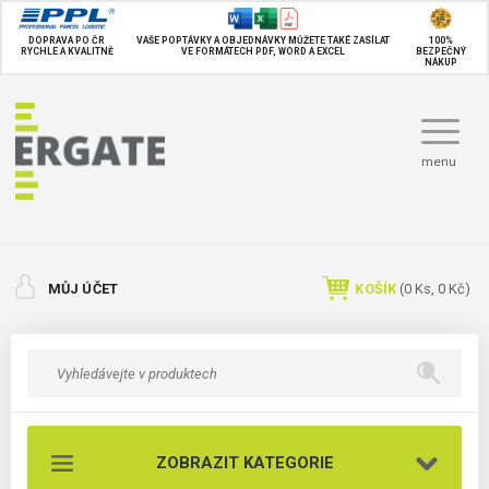
DOPRAVA PO ČR
VAŠE POPTÁVKY A OBJEDNÁVKY MŮŽETE TAKÉ
ZASÍLAT
100%
RYCHLE A KVALITNĚ
VE FORMÁTECH PDF, WORD A EXCEL
BEZPEČNÝ
NÁKUP
menu
MŮJ ÚČET
KOŠÍK
(
0
Ks,
0 Kč
)
ZOBRAZIT KATEGORIE