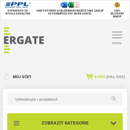
DOPRAVA PO ČR
VAŠE POPTÁVKY A OBJEDNÁVKY MŮŽETE TAKÉ
ZASÍLAT
100%
RYCHLE A KVALITNĚ
VE FORMÁTECH PDF, WORD A EXCEL
BEZPEČNÝ
NÁKUP
menu
MŮJ ÚČET
KOŠÍK
(
0
Ks,
0 Kč
)
ZOBRAZIT KATEGORIE