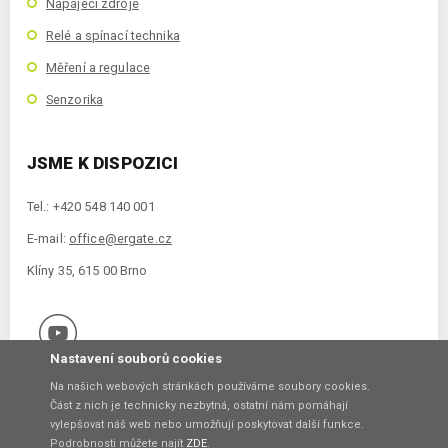
Napájecí zdroje
Relé a spínací technika
Měření a regulace
Senzorika
JSME K DISPOZICI
Tel.: +420 548 140 001
E-mail:
office@ergate.cz
Klíny 35, 615 00 Brno
Nastavení souborů cookies
Na našich webových stránkách používáme soubory cookies.
Část z nich je technicky nezbytná, ostatní nám pomáhají
vylepšovat náš web nebo umožňují poskytovat další funkce.
Copyright © 2021 ERGATE Automation s.r.o., Klíny 35, 61500 Brno
Podrobnosti můžete najít
ZDE
.