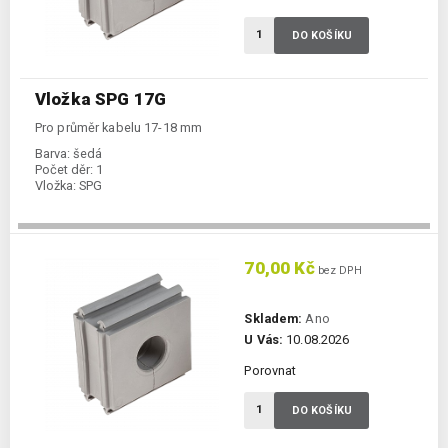
DO KOŠÍKU
Vložka SPG 17G
Pro průměr kabelu 17-18 mm
Barva:
šedá
Počet děr:
1
Vložka:
SPG
70,00 Kč
bez DPH
Skladem:
Ano
U Vás:
10.08.2026
Porovnat
DO KOŠÍKU