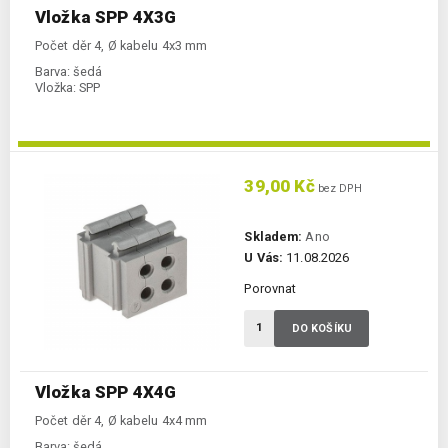
Vložka SPP 4X3G
Počet děr 4, Ø kabelu 4x3 mm
Barva:
šedá
Vložka:
SPP
39,00 Kč
bez DPH
Skladem:
Ano
U Vás:
11.08.2026
Porovnat
DO KOŠÍKU
Vložka SPP 4X4G
Počet děr 4, Ø kabelu 4x4 mm
Barva:
šedá