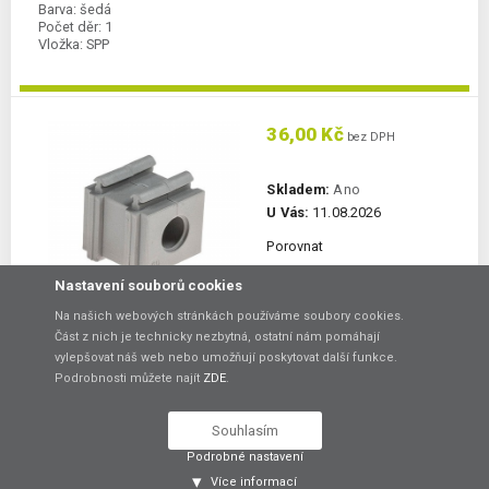
Barva:
šedá
Počet děr:
1
Vložka:
SPP
36,00 Kč
bez DPH
Skladem:
Ano
U Vás:
11.08.2026
Porovnat
Nastavení souborů cookies
DO KOŠÍKU
Na našich webových stránkách používáme soubory cookies.
Část z nich je technicky nezbytná, ostatní nám pomáhají
Vložka SPP 9G
vylepšovat náš web nebo umožňují poskytovat další funkce.
Podrobnosti můžete najít
ZDE
.
Počet děr 1, Ø kabelu 9-10 mm
Barva:
šedá
Souhlasím
Počet děr:
1
Vložka:
SPP
Podrobné nastavení
Více informací