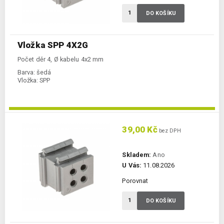
DO KOŠÍKU
Vložka SPP 4X2G
Počet děr 4, Ø kabelu 4x2 mm
Barva:
šedá
Vložka:
SPP
39,00 Kč
bez DPH
Skladem:
Ano
U Vás:
11.08.2026
Porovnat
DO KOŠÍKU