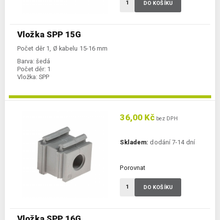
DO KOŠÍKU
Vložka SPP 15G
Počet děr 1, Ø kabelu 15-16 mm
Barva:
šedá
Počet děr:
1
Vložka:
SPP
36,00 Kč
bez DPH
Skladem:
dodání 7-14 dní
Porovnat
DO KOŠÍKU
Vložka SPP 16G