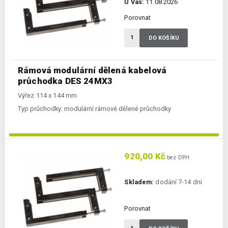
U Vás:
11.08.2026
Porovnat
DO KOŠÍKU
Rámová modulární dělená kabelová
průchodka DES 24MX3
Výřez 114 x 144 mm
Typ průchodky:
modulární rámové dělené průchodky
920,00 Kč
bez DPH
Skladem:
dodání 7-14 dní
Porovnat