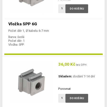
DO KOŠÍKU
Vložka SPP 6G
Počet děr 1, Ø kabelu 6-7 mm
Barva:
šedá
Počet děr:
1
Vložka:
SPP
36,00 Kč
bez DPH
Skladem:
dodání 7-14 dní
Porovnat
DO KOŠÍKU