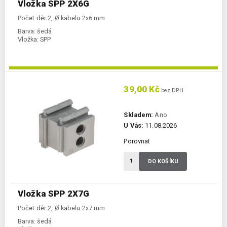
Vložka SPP 2X6G
Počet děr 2, Ø kabelu 2x6 mm
Barva:
šedá
Vložka:
SPP
39,00 Kč
bez DPH
Skladem:
Ano
U Vás:
11.08.2026
Porovnat
DO KOŠÍKU
Vložka SPP 2X7G
Počet děr 2, Ø kabelu 2x7 mm
Barva:
šedá