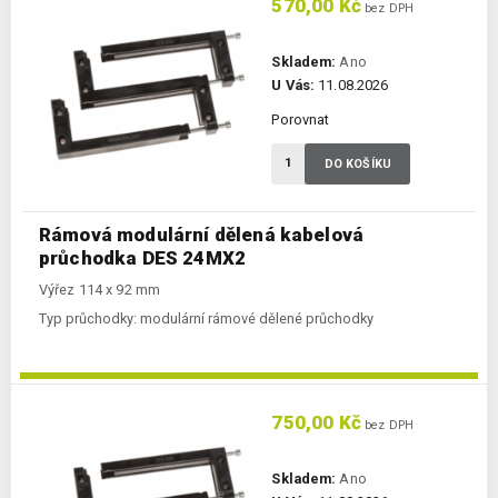
570,00 Kč
bez DPH
Skladem:
Ano
U Vás:
11.08.2026
Porovnat
DO KOŠÍKU
Rámová modulární dělená kabelová
průchodka DES 24MX2
Výřez 114 x 92 mm
Typ průchodky:
modulární rámové dělené průchodky
750,00 Kč
bez DPH
Skladem:
Ano