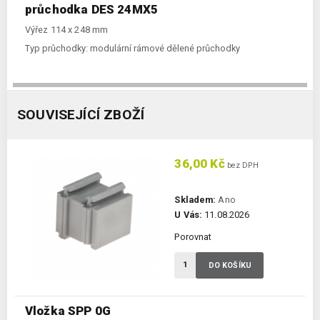
průchodka DES 24MX5
Výřez 114 x 248 mm
Typ průchodky:
modulární rámové dělené průchodky
SOUVISEJÍCÍ ZBOŽÍ
36,00 Kč
bez DPH
Skladem:
Ano
U Vás:
11.08.2026
Porovnat
DO KOŠÍKU
Vložka SPP 0G