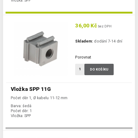
Vložka:
SPP
36,00 Kč
bez DPH
Skladem:
dodání 7-14 dní
Porovnat
DO KOŠÍKU
Vložka SPP 11G
Počet děr 1, Ø kabelu 11-12 mm
Barva:
šedá
Počet děr:
1
Vložka:
SPP