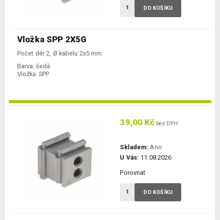
DO KOŠÍKU
Vložka SPP 2X5G
Počet děr 2, Ø kabelu 2x5 mm
Barva:
šedá
Vložka:
SPP
39,00 Kč
bez DPH
Skladem:
Ano
U Vás:
11.08.2026
Porovnat
DO KOŠÍKU