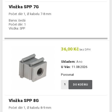
Vložka SPP 7G
Počet děr 1, Ø kabelu 7-8 mm
Barva:
šedá
Počet děr:
1
Vložka:
SPP
36,00 Kč
bez DPH
Skladem:
Ano
U Vás:
11.08.2026
Porovnat
DO KOŠÍKU
Vložka SPP 8G
Počet děr 1, Ø kabelu 8-9 mm