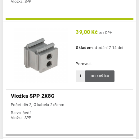
Vložka:
SPP
39,00 Kč
bez DPH
Skladem:
dodání 7-14 dní
Porovnat
DO KOŠÍKU
Vložka SPP 2X8G
Počet děr 2, Ø kabelu 2x8 mm
Barva:
šedá
Vložka:
SPP