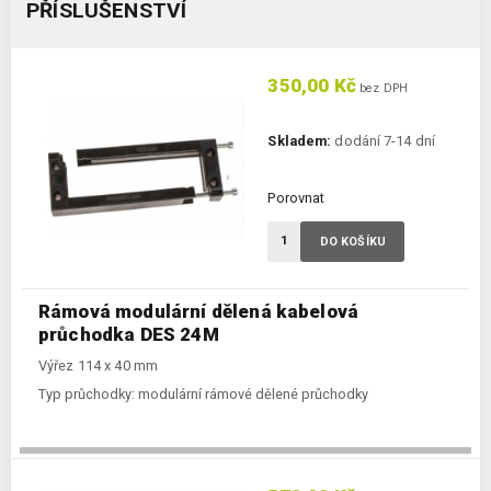
PŘÍSLUŠENSTVÍ
350,00 Kč
bez DPH
Skladem:
dodání 7-14 dní
Porovnat
DO KOŠÍKU
Rámová modulární dělená kabelová
průchodka DES 24M
Výřez 114 x 40 mm
Typ průchodky:
modulární rámové dělené průchodky