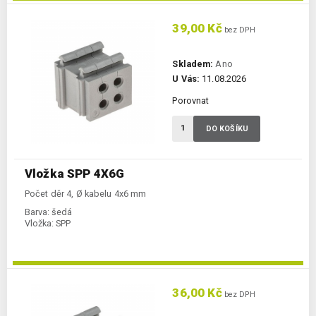
39,00 Kč
bez DPH
Skladem:
Ano
U Vás:
11.08.2026
Porovnat
DO KOŠÍKU
Vložka SPP 4X6G
Počet děr 4, Ø kabelu 4x6 mm
Barva:
šedá
Vložka:
SPP
36,00 Kč
bez DPH