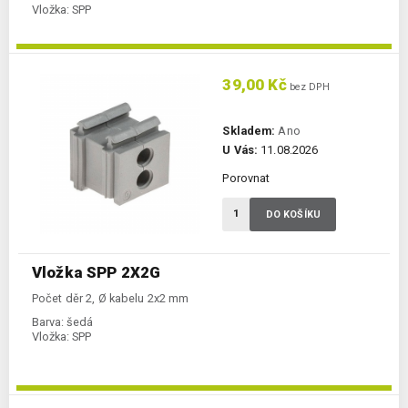
Vložka:
SPP
39,00 Kč
bez DPH
Skladem:
Ano
U Vás:
11.08.2026
Porovnat
DO KOŠÍKU
Vložka SPP 2X2G
Počet děr 2, Ø kabelu 2x2 mm
Barva:
šedá
Vložka:
SPP