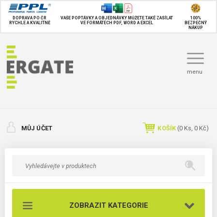
DOPRAVA PO ČR
VAŠE POPTÁVKY A OBJEDNÁVKY MŮŽETE TAKÉ
ZASÍLAT
100%
RYCHLE A KVALITNĚ
VE FORMÁTECH PDF, WORD A EXCEL
BEZPEČNÝ
NÁKUP
menu
MŮJ ÚČET
KOŠÍK
(
0
Ks,
0 Kč
)
ZOBRAZIT KATEGORIE