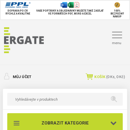
DOPRAVA PO ČR
VAŠE POPTÁVKY A OBJEDNÁVKY MŮŽETE TAKÉ
ZASÍLAT
100%
RYCHLE A KVALITNĚ
VE FORMÁTECH PDF, WORD A EXCEL
BEZPEČNÝ
NÁKUP
menu
MŮJ ÚČET
KOŠÍK
(
0
Ks,
0 Kč
)
ZOBRAZIT KATEGORIE