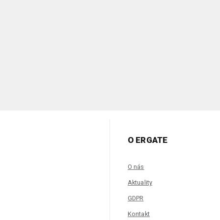
O ERGATE
O nás
Aktuality
GDPR
Kontakt