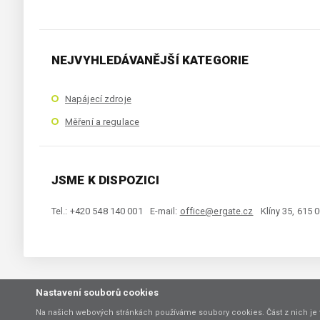
NEJVYHLEDÁVANĚJŠÍ KATEGORIE
Napájecí zdroje
Měření a regulace
JSME K DISPOZICI
Tel.: +420 548 140 001
E-mail:
office@ergate.cz
Klíny 35, 615 
Nastavení souborů cookies
Copyright © 2021 ERGATE Automation s.r.o., Klíny 35, 61500 Brno
Na našich webových stránkách používáme soubory cookies. Část z nich je 