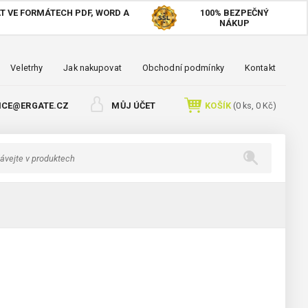
T VE FORMÁTECH PDF, WORD A
100%
BEZPEČNÝ
NÁKUP
Veletrhy
Jak nakupovat
Obchodní podmínky
Kontakt
ICE@ERGATE.CZ
MŮJ ÚČET
KOŠÍK
(
0
ks,
0 Kč
)