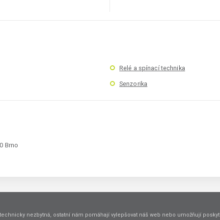
Relé a spínací technika
Senzorika
00 Brno
technicky nezbytná, ostatní nám pomáhají vylepšovat náš web nebo umožňují poskyto