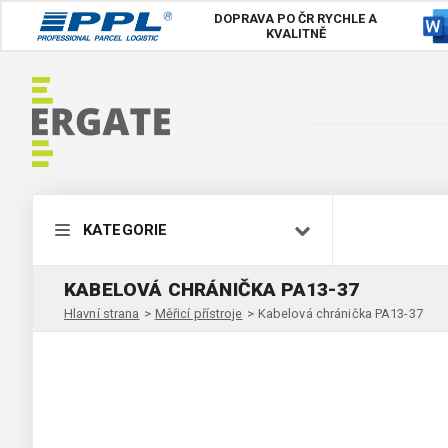
DOPRAVA PO ČR
RYCHLE A
KVALITNĚ
KATEGORIE
KABELOVÁ CHRÁNIČKA PA13-37
Hlavní strana
>
Měřicí přístroje
>
Kabelová chránička PA13-37