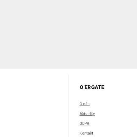
O ERGATE
O nás
Aktuality
GDPR
Kontakt