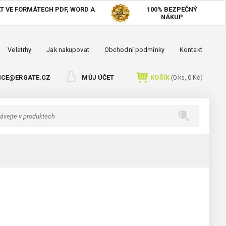
T VE FORMÁTECH PDF, WORD A
100%
BEZPEČNÝ
NÁKUP
Veletrhy
Jak nakupovat
Obchodní podmínky
Kontakt
ICE@ERGATE.CZ
MŮJ ÚČET
KOŠÍK
(
0
ks,
0 Kč
)