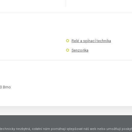
Relé a spínací technika
Senzorika
00 Brno
technicky nezbytná, ostatní nám pomáhají vylepšovat náš web nebo umožňují poskyto