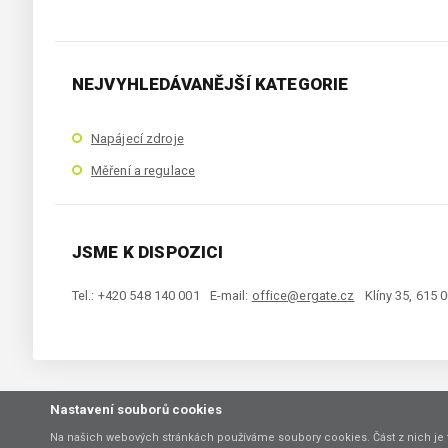
NEJVYHLEDÁVANĚJŠÍ KATEGORIE
Napájecí zdroje
Měření a regulace
JSME K DISPOZICI
Tel.: +420 548 140 001
E-mail:
office@ergate.cz
Klíny 35, 615 
Nastavení souborů cookies
Copyright © 2021 ERGATE Automation s.r.o., Klíny 35, 61500 Brno
Na našich webových stránkách používáme soubory cookies. Část z nich je 