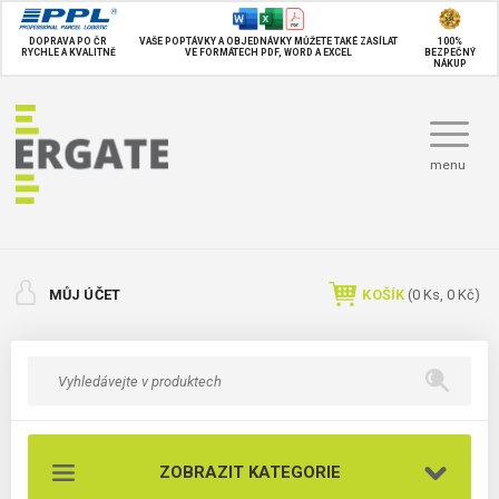
DOPRAVA PO ČR
VAŠE POPTÁVKY A OBJEDNÁVKY MŮŽETE TAKÉ
ZASÍLAT
100%
RYCHLE A KVALITNĚ
VE FORMÁTECH PDF, WORD A EXCEL
BEZPEČNÝ
NÁKUP
menu
MŮJ ÚČET
KOŠÍK
(
0
Ks,
0 Kč
)
ZOBRAZIT KATEGORIE