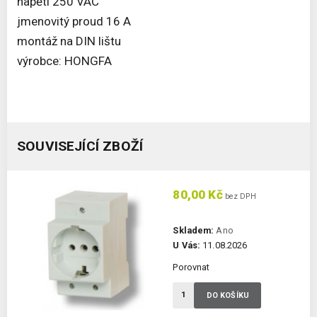
napětí 250 VAC
jmenovitý proud 16 A
montáž na DIN lištu
výrobce: HONGFA
SOUVISEJÍCÍ ZBOŽÍ
80,00 Kč
bez DPH
Skladem:
Ano
U Vás:
11.08.2026
Porovnat
DO KOŠÍKU