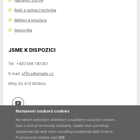
Napájecí zdroje
Relé a spínací technika
Měření a regulace
Senzorika
JSME K DISPOZICI
Tel.: +420 548 140 001
E-mail:
office@ergate.cz
Klíny 35, 615 00 Brno
Nastavení souborů cookies
Na našich webových stránkách používáme soubory cookies.
Část z nich je technicky nezbytná, ostatní nám pomáhají
vylepšovat náš web nebo umožňují poskytovat další funkce.
Copyright © 2021 ERGATE Automation s.r.o., Klíny 35, 61500 Brno
Podrobnosti můžete najít
ZDE
.