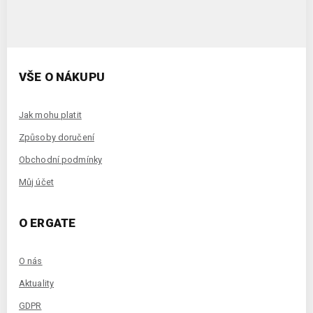
VŠE O NÁKUPU
Jak mohu platit
Způsoby doručení
Obchodní podmínky
Můj účet
O ERGATE
O nás
Aktuality
GDPR