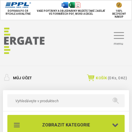
DOPRAVA PO ČR
VAŠE POPTÁVKY A OBJEDNÁVKY MŮŽETE TAKÉ
ZASÍLAT
100%
RYCHLE A KVALITNĚ
VE FORMÁTECH PDF, WORD A EXCEL
BEZPEČNÝ
NÁKUP
menu
MŮJ ÚČET
KOŠÍK
(
0
Ks,
0 Kč
)
ZOBRAZIT KATEGORIE