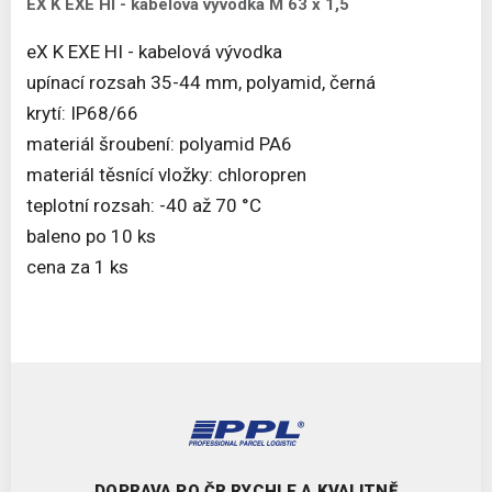
EX K EXE HI - kabelová vývodka M 63 x 1,5
eX K EXE HI - kabelová vývodka
upínací rozsah 35-44 mm, polyamid, černá
krytí: IP68/66
materiál šroubení: polyamid PA6
materiál těsnící vložky: chloropren
teplotní rozsah: -40 až 70 °C
baleno po 10 ks
cena za 1 ks
DOPRAVA PO ČR RYCHLE A KVALITNĚ