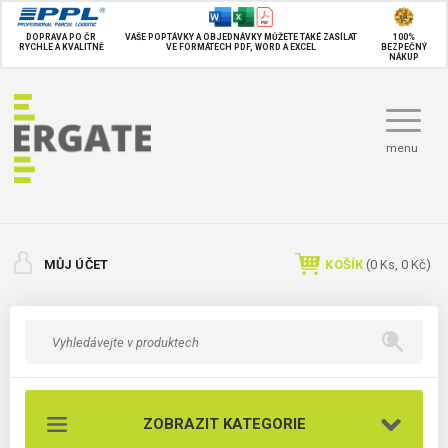
DOPRAVA PO ČR
VAŠE POPTÁVKY A OBJEDNÁVKY MŮŽETE TAKÉ
ZASÍLAT
100%
RYCHLE A KVALITNĚ
VE FORMÁTECH PDF, WORD A EXCEL
BEZPEČNÝ
NÁKUP
menu
MŮJ ÚČET
KOŠÍK
(
0
Ks,
0 Kč
)
ZOBRAZIT KATEGORIE