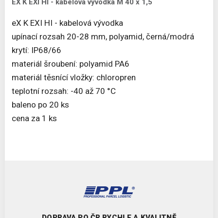
EX K EXI HI - kabelová vývodka M 40 x 1,5
eX K EXI HI - kabelová vývodka
upínací rozsah 20-28 mm, polyamid, černá/modrá
krytí: IP68/66
materiál šroubení: polyamid PA6
materiál těsnící vložky: chloropren
teplotní rozsah: -40 až 70 °C
baleno po 20 ks
cena za 1 ks
DOPRAVA PO ČR RYCHLE A KVALITNĚ