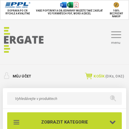
DOPRAVA PO ČR
VAŠE POPTÁVKY A OBJEDNÁVKY MŮŽETE TAKÉ
ZASÍLAT
100%
RYCHLE A KVALITNĚ
VE FORMÁTECH PDF, WORD A EXCEL
BEZPEČNÝ
NÁKUP
menu
MŮJ ÚČET
KOŠÍK
(
0
Ks,
0 Kč
)
ZOBRAZIT KATEGORIE