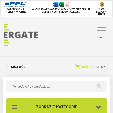
DOPRAVA PO ČR
VAŠE POPTÁVKY A OBJEDNÁVKY MŮŽETE TAKÉ
ZASÍLAT
100%
RYCHLE A KVALITNĚ
VE FORMÁTECH PDF, WORD A EXCEL
BEZPEČNÝ
NÁKUP
menu
MŮJ ÚČET
KOŠÍK
(
0
Ks,
0 Kč
)
ZOBRAZIT KATEGORIE