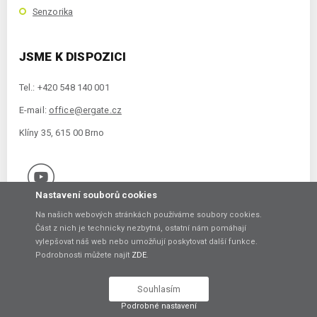
Senzorika
JSME K DISPOZICI
Tel.: +420 548 140 001
E-mail:
office@ergate.cz
Klíny 35, 615 00 Brno
Nastavení souborů cookies
Na našich webových stránkách používáme soubory cookies.
Část z nich je technicky nezbytná, ostatní nám pomáhají
vylepšovat náš web nebo umožňují poskytovat další funkce.
Copyright © 2021 ERGATE Automation s.r.o., Klíny 35, 61500 Brno
Podrobnosti můžete najít
ZDE
.
Vytvořil
Souhlasím
Podrobné nastavení