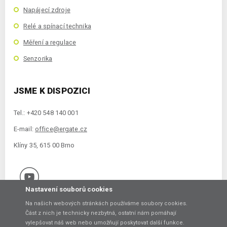
Napájecí zdroje
Relé a spínací technika
Měření a regulace
Senzorika
JSME K DISPOZICI
Tel.: +420 548 140 001
E-mail:
office@ergate.cz
Klíny 35, 615 00 Brno
Nastavení souborů cookies
Na našich webových stránkách používáme soubory cookies.
Část z nich je technicky nezbytná, ostatní nám pomáhají
vylepšovat náš web nebo umožňují poskytovat další funkce.