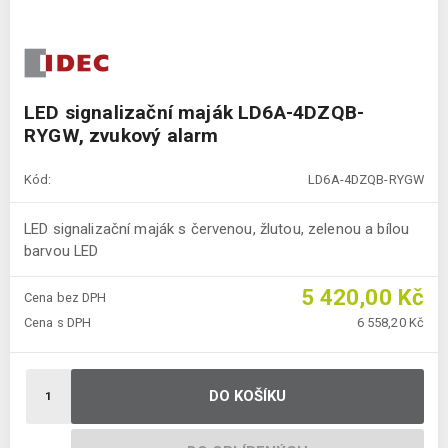
LED signalizační maják LD6A-4DZQB-
RYGW, zvukový alarm
Kód:
LD6A-4DZQB-RYGW
LED signalizační maják s červenou, žlutou, zelenou a bílou
barvou LED
5 420,00 Kč
Cena bez DPH
Cena s DPH
6 558,20 Kč
DO KOŠÍKU