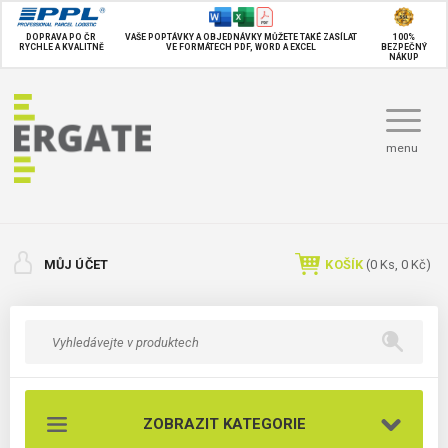
DOPRAVA PO ČR
VAŠE POPTÁVKY A OBJEDNÁVKY MŮŽETE TAKÉ
ZASÍLAT
100%
RYCHLE A KVALITNĚ
VE FORMÁTECH PDF, WORD A EXCEL
BEZPEČNÝ
NÁKUP
menu
MŮJ ÚČET
KOŠÍK
(
0
Ks,
0 Kč
)
ZOBRAZIT KATEGORIE