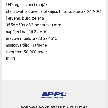
LED signalizační maják
stále světlo, červená blikající, třířadé, bzučák, 24 VDC
červená, žlutá, zelená
355x ⌀50x ⌀82(podstava) mm
napájecí napětí 24 VDC
pracovní teplota -20 až 45°C
hliníkové tělo - stříbrné
životnost 50 000 hodin
IP 50
DOPRAVA PO ČR RYCHLE A KVALITNĚ