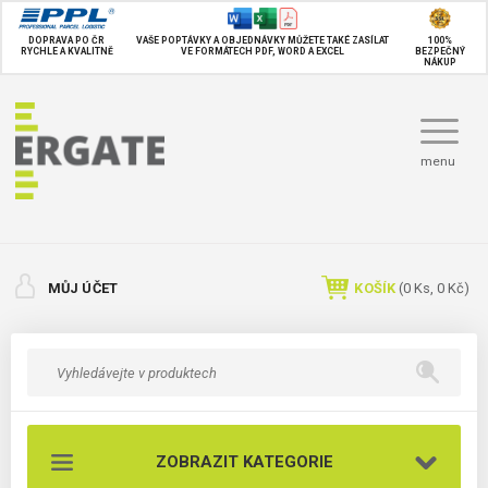
DOPRAVA PO ČR
VAŠE POPTÁVKY A OBJEDNÁVKY MŮŽETE TAKÉ
ZASÍLAT
100%
RYCHLE A KVALITNĚ
VE FORMÁTECH PDF, WORD A EXCEL
BEZPEČNÝ
NÁKUP
menu
MŮJ ÚČET
KOŠÍK
(
0
Ks,
0 Kč
)
ZOBRAZIT KATEGORIE