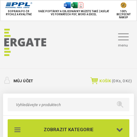
DOPRAVA PO ČR
VAŠE POPTÁVKY A OBJEDNÁVKY MŮŽETE TAKÉ
ZASÍLAT
100%
RYCHLE A KVALITNĚ
VE FORMÁTECH PDF, WORD A EXCEL
BEZPEČNÝ
NÁKUP
menu
MŮJ ÚČET
KOŠÍK
(
0
Ks,
0 Kč
)
ZOBRAZIT KATEGORIE