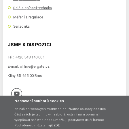
Relé a spínací technika
Měření a regulace
Senzorika
JSME K DISPOZICI
Tel.: +420 548 140 001
E-mail:
office@ergate.cz
Klíny 35, 615 00 Brno
Nastavení souborů cookies
Na našich webových stránkách používáme soubory cookies.
Část z nich je technicky nezbytná, ostatní nám pomáhají
vylepšovat náš web nebo umožňují poskytovat další funkce.
Copyright © 2021 ERGATE Automation s.r.o., Klíny 35, 61500 Brno
Podrobnosti můžete najít
ZDE
.