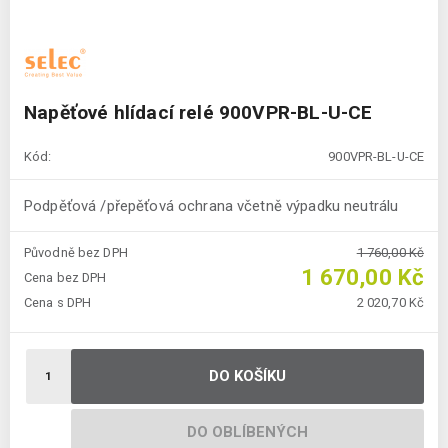
Napěťové hlídací relé 900VPR-BL-U-CE
Kód:
900VPR-BL-U-CE
Podpěťová /přepěťová ochrana včetně výpadku neutrálu
Původně bez DPH
1 760,00 Kč
1 670,00 Kč
Cena bez DPH
Cena s DPH
2 020,70 Kč
DO KOŠÍKU
DO OBLÍBENÝCH