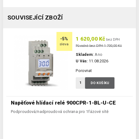
SOUVISEJÍCÍ ZBOŽÍ
1 620,00 Kč
-5%
bez DPH
sleva
Původně bez DPH 1 700,00 Kč
Skladem:
Ano
U Vás:
11.08.2026
Porovnat
DO KOŠÍKU
Napěťové hlídací relé 900CPR-1-BL-U-CE
Podproudová/nadproudová ochrana pro 1fázové sítě