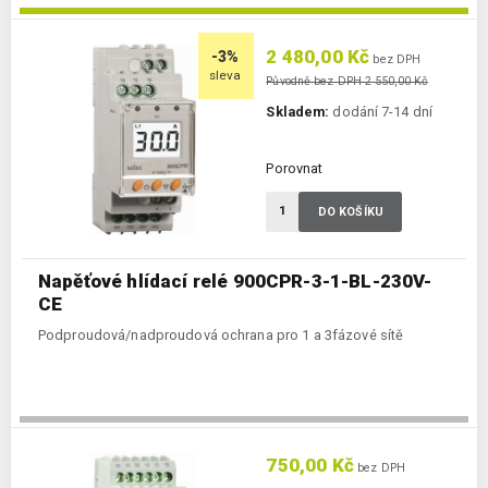
2 480,00 Kč
-3%
bez DPH
sleva
Původně bez DPH 2 550,00 Kč
Skladem:
dodání 7-14 dní
Porovnat
DO KOŠÍKU
Napěťové hlídací relé 900CPR-3-1-BL-230V-
CE
Podproudová/nadproudová ochrana pro 1 a 3fázové sítě
750,00 Kč
bez DPH