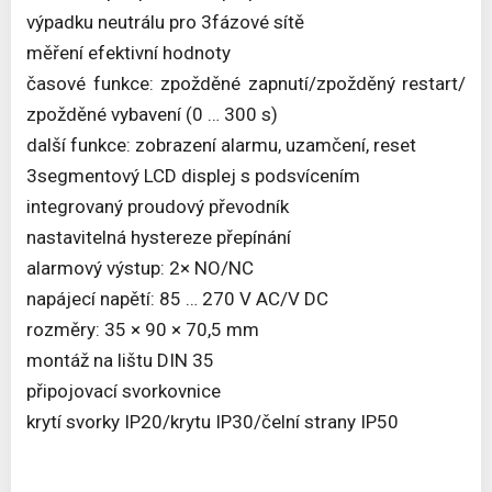
výpadku neutrálu pro 3fázové sítě
měření efektivní hodnoty
časové funkce: zpožděné zapnutí/zpožděný restart/
zpožděné vybavení (0 … 300 s)
další funkce: zobrazení alarmu, uzamčení, reset
3segmentový LCD displej s podsvícením
integrovaný proudový převodník
nastavitelná hystereze přepínání
alarmový výstup: 2× NO/NC
napájecí napětí: 85 … 270 V AC/V DC
rozměry: 35 × 90 × 70,5 mm
montáž na lištu DIN 35
připojovací svorkovnice
krytí svorky IP20/krytu IP30/čelní strany IP50