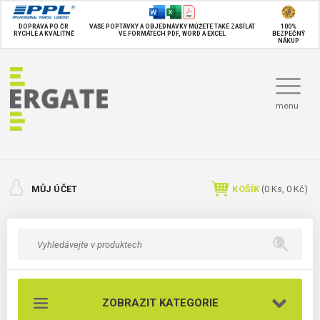
DOPRAVA PO ČR
VAŠE POPTÁVKY A OBJEDNÁVKY MŮŽETE TAKÉ
ZASÍLAT
100%
RYCHLE A KVALITNĚ
VE FORMÁTECH PDF, WORD A EXCEL
BEZPEČNÝ
NÁKUP
menu
MŮJ ÚČET
KOŠÍK
(
0
Ks,
0 Kč
)
ZOBRAZIT KATEGORIE