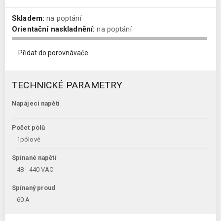
Skladem:
na poptání
Orientační naskladnění:
na poptání
Přidat do porovnávače
TECHNICKÉ PARAMETRY
Napájecí napětí
Počet pólů
1pólové
Spínané napětí
48 - 440 VAC
Spínaný proud
60 A