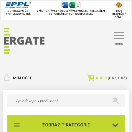
DOPRAVA PO ČR
VAŠE POPTÁVKY A OBJEDNÁVKY MŮŽETE TAKÉ
ZASÍLAT
100%
RYCHLE A KVALITNĚ
VE FORMÁTECH PDF, WORD A EXCEL
BEZPEČNÝ
NÁKUP
menu
MŮJ ÚČET
KOŠÍK
(
0
Ks,
0 Kč
)
ZOBRAZIT KATEGORIE