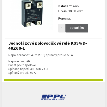
Skladem:
Ano
U Vás:
10.08.2026
Porovnat
DO KOŠÍKU
Jednofázové polovodičové relé KS34/D-
48Z60-L
Napájecí napětí 4-32 V DC, spínaný proud 60 A
Napájecí napětí:
Počet pólů:
1pólové
Spínané napětí:
48 - 530 VAC
Spínaný proud:
60 A