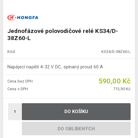
Jednofázové polovodičové relé KS34/D-
38Z60-L
Kód:
KS34/D-38Z60-L
Napájecí napětí 4-32 V DC, spínaný proud 60 A
590,00 Kč
Cena bez DPH
Cena s DPH
713,90 Kč
DO KOŠÍKU
DO OBLÍBENÝCH