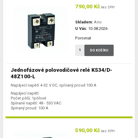
790,00 Kč
bez DPH
Skladem:
Ano
U Vás:
10.08.2026
Porovnat
DO KOŠÍKU
Jednofázové polovodičové relé KS34/D-
48Z100-L
Napájecí napětí 4-32 V DC, spínaný proud 100 A
Napájecí napětí:
Počet pólů:
1pólové
Spínané napětí:
48 - 530 VAC
Spínaný proud:
100 A
590,00 Kč
bez DPH