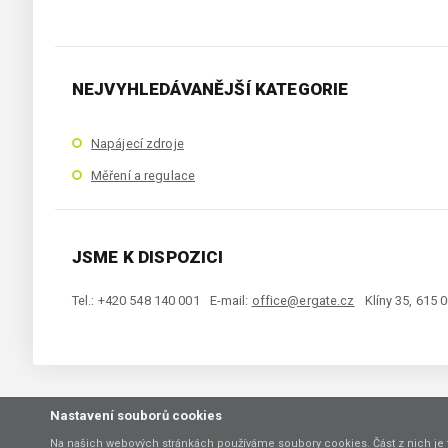
NEJVYHLEDÁVANĚJŠÍ KATEGORIE
Napájecí zdroje
Měření a regulace
JSME K DISPOZICI
Tel.: +420 548 140 001
E-mail:
office@ergate.cz
Klíny 35, 615 
Nastavení souborů cookies
Copyright © 2021 ERGATE Automation s.r.o., Klíny 35, 61500 Brno
Na našich webových stránkách používáme soubory cookies. Část z nich je 