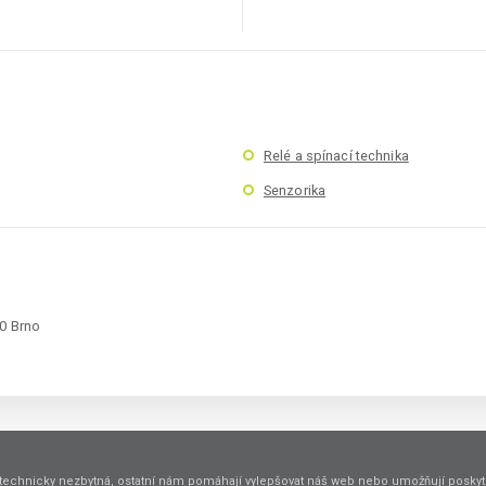
Relé a spínací technika
Senzorika
00 Brno
technicky nezbytná, ostatní nám pomáhají vylepšovat náš web nebo umožňují poskyto