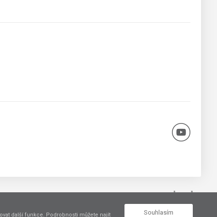
Vytvořil
Souhlasím
vat další funkce. Podrobnosti můžete najít