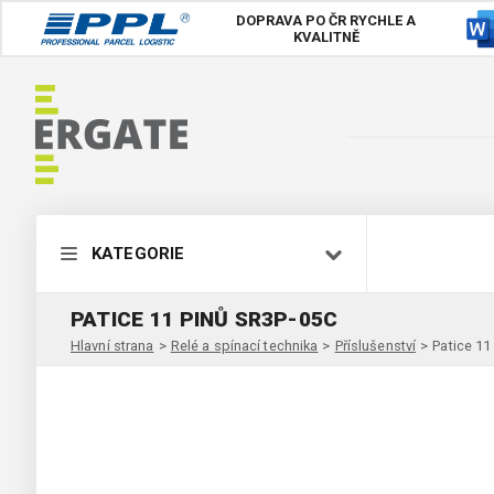
DOPRAVA PO ČR
RYCHLE A
KVALITNĚ
KATEGORIE
PATICE 11 PINŮ SR3P-05C
Hlavní strana
>
Relé a spínací technika
>
Příslušenství
>
Patice 11