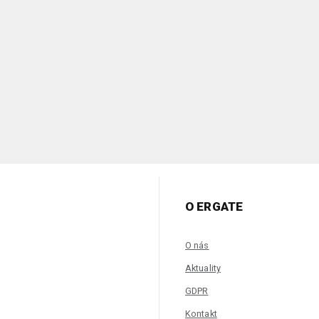
O ERGATE
O nás
Aktuality
GDPR
Kontakt