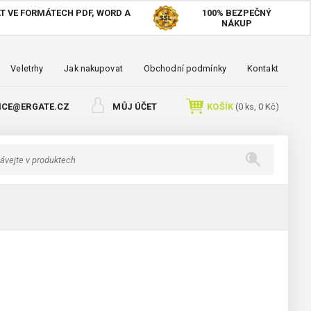
T VE FORMÁTECH PDF, WORD A
100%
BEZPEČNÝ
NÁKUP
Veletrhy
Jak nakupovat
Obchodní podmínky
Kontakt
ICE@ERGATE.CZ
MŮJ ÚČET
KOŠÍK
(
0
ks,
0 Kč
)