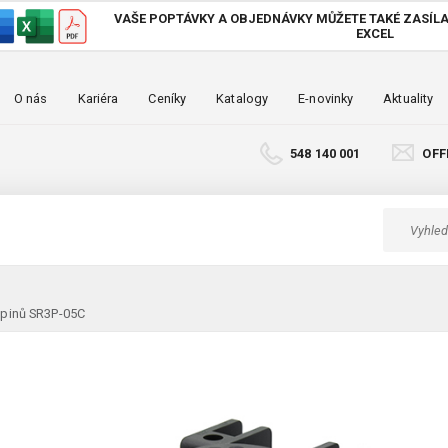
VAŠE POPTÁVKY A OBJEDNÁVKY MŮŽETE TAKÉ
ZASÍLA
EXCEL
O nás
Kariéra
Ceníky
Katalogy
E-novinky
Aktuality
548 140 001
OFF
 pinů SR3P-05C