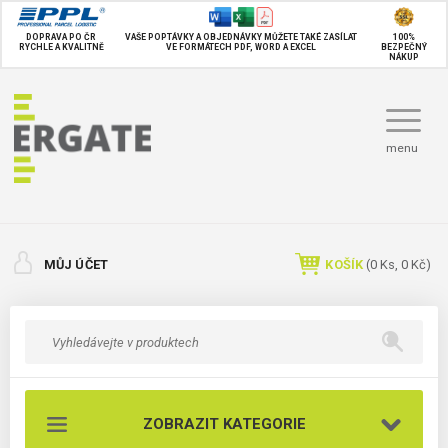
DOPRAVA PO ČR
VAŠE POPTÁVKY A OBJEDNÁVKY MŮŽETE TAKÉ
ZASÍLAT
100%
RYCHLE A KVALITNĚ
VE FORMÁTECH PDF, WORD A EXCEL
BEZPEČNÝ
NÁKUP
menu
MŮJ ÚČET
KOŠÍK
(
0
Ks,
0 Kč
)
ZOBRAZIT KATEGORIE