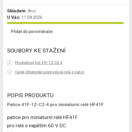
Skladem:
Ano
U Vás:
11.08.2026
Přidat do porovnávače
SOUBORY KE STAŽENÍ
Produktový list 41F-1Z-C2-4
Ceník Ultratenké průmyslové relé s paticí
POPIS PRODUKTU
Patice 41F-1Z-C2-4 pro miniaturní relé HF41F
patice pro miniaturní relé HF41F
pro relé s napětím 60 V DC