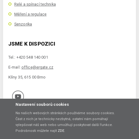
Relé a spínací technika
Měření a regulace
Senzorika
JSME K DISPOZICI
Tel.: +420 548 140 001
E-mail:
office@ergate.cz
Klíny 35, 615 00 Brno
Nastavení souborů cookies
Na našich webových stránkách používáme soubory cookies.
Část z nich je technicky nezbytná, ostatní nám pomáhají
vylepšovat náš web nebo umožňují poskytovat další funkce.
Copyright © 2021 ERGATE Automation s.r.o., Klíny 35, 61500 Brno
Podrobnosti můžete najít
ZDE
.