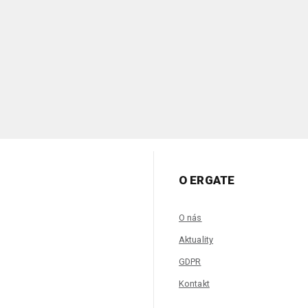
O ERGATE
O nás
Aktuality
GDPR
Kontakt