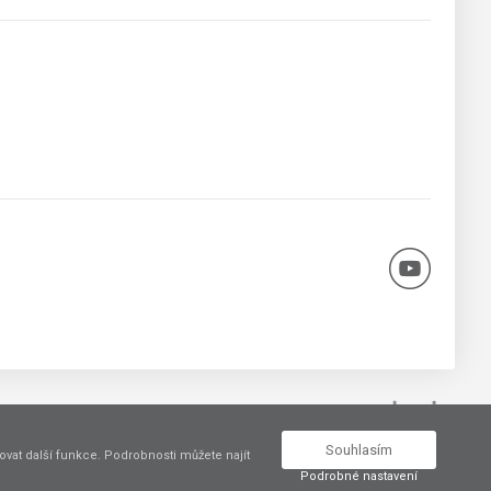
Vytvořil
Souhlasím
vat další funkce. Podrobnosti můžete najít
Podrobné nastavení