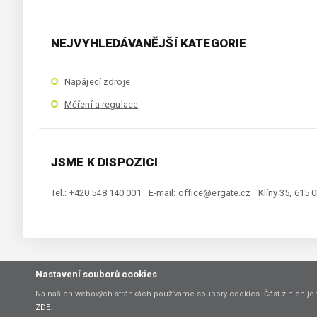
NEJVYHLEDÁVANĚJŠÍ KATEGORIE
Napájecí zdroje
Měření a regulace
JSME K DISPOZICI
Tel.: +420 548 140 001
E-mail:
office@ergate.cz
Klíny 35, 615 
Nastavení souborů cookies
Copyright © 2021 ERGATE Automation s.r.o., Klíny 35, 61500 Brno
Na našich webových stránkách používáme soubory cookies. Část z nich je 
ZDE
.