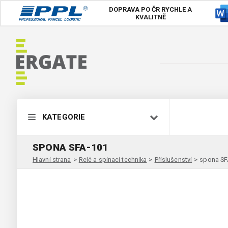
DOPRAVA PO ČR
RYCHLE A
KVALITNĚ
KATEGORIE
SPONA SFA-101
Hlavní strana
>
Relé a spínací technika
>
Příslušenství
>
spona SF