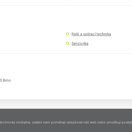
Relé a spínací technika
Senzorika
00 Brno
technicky nezbytná, ostatní nám pomáhají vylepšovat náš web nebo umožňují poskyto