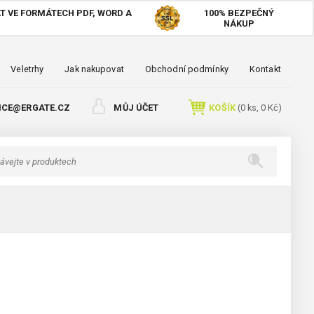
T VE FORMÁTECH PDF, WORD A
100%
BEZPEČNÝ
NÁKUP
Veletrhy
Jak nakupovat
Obchodní podmínky
Kontakt
ICE@ERGATE.CZ
MŮJ ÚČET
KOŠÍK
(
0
ks,
0 Kč
)