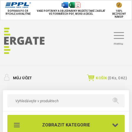
DOPRAVA PO ČR
VAŠE POPTÁVKY A OBJEDNÁVKY MŮŽETE TAKÉ
ZASÍLAT
100%
RYCHLE A KVALITNĚ
VE FORMÁTECH PDF, WORD A EXCEL
BEZPEČNÝ
NÁKUP
menu
MŮJ ÚČET
KOŠÍK
(
0
Ks,
0 Kč
)
ZOBRAZIT KATEGORIE