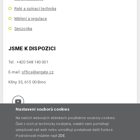
Relé a spínací technika
Měření a regulace
Senzorika
JSME K DISPOZICI
Tel.: +420 548 140 001
E-mail:
office@ergate.cz
Klíny 35, 615 00 Brno
Nastavení souborů cookies
Na našich webových stránkách používáme soubory cookies.
Část z nich je technicky nezbytná, ostatní nám pomáhají
vylepšovat náš web nebo umožňují poskytovat další funkce.
Copyright © 2021 ERGATE Automation s.r.o., Klíny 35, 61500 Brno
Podrobnosti můžete najít
ZDE
.