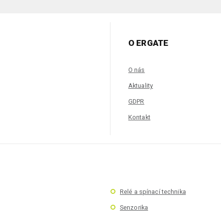
O ERGATE
O nás
Aktuality
GDPR
Kontakt
Relé a spínací technika
Senzorika