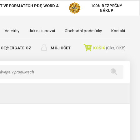
T VE FORMÁTECH PDF, WORD A
100%
BEZPEČNÝ
NÁKUP
Veletrhy
Jak nakupovat
Obchodní podmínky
Kontakt
ICE@ERGATE.CZ
MŮJ ÚČET
KOŠÍK
(
0
ks,
0 Kč
)