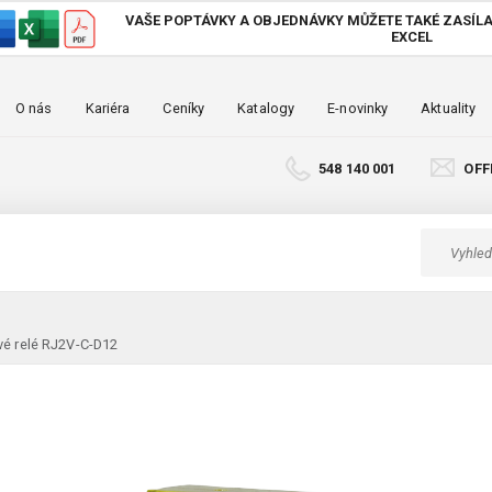
VAŠE POPTÁVKY A OBJEDNÁVKY MŮŽETE TAKÉ
ZASÍLA
EXCEL
O nás
Kariéra
Ceníky
Katalogy
E-novinky
Aktuality
548 140 001
OFF
vé relé RJ2V-C-D12