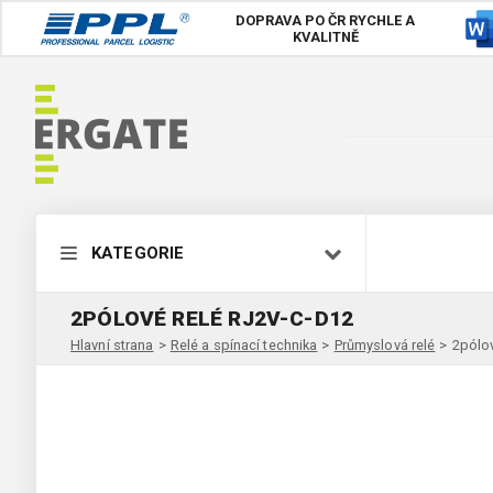
DOPRAVA PO ČR
RYCHLE A
KVALITNĚ
KATEGORIE
2PÓLOVÉ RELÉ RJ2V-C-D12
Hlavní strana
>
Relé a spínací technika
>
Průmyslová relé
>
2pólo