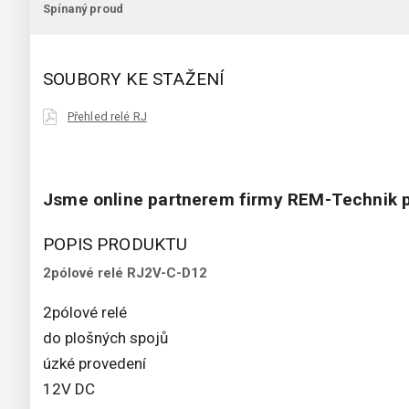
Spínaný proud
SOUBORY KE STAŽENÍ
Přehled relé RJ
Jsme online partnerem firmy REM-Technik p
POPIS PRODUKTU
2pólové relé RJ2V-C-D12
2pólové relé
do plošných spojů
úzké provedení
12V DC