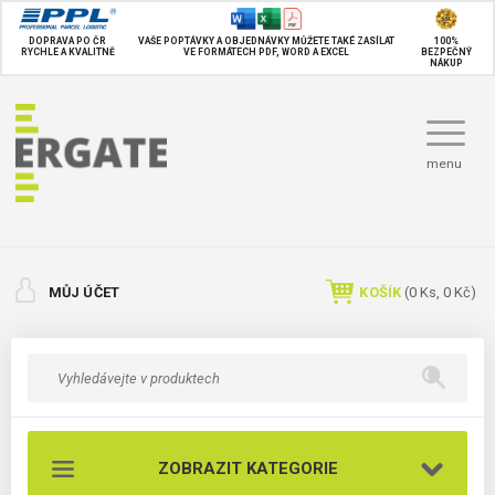
DOPRAVA PO ČR
VAŠE POPTÁVKY A OBJEDNÁVKY MŮŽETE TAKÉ
ZASÍLAT
100%
RYCHLE A KVALITNĚ
VE FORMÁTECH PDF, WORD A EXCEL
BEZPEČNÝ
NÁKUP
menu
MŮJ ÚČET
KOŠÍK
(
0
Ks,
0 Kč
)
ZOBRAZIT KATEGORIE