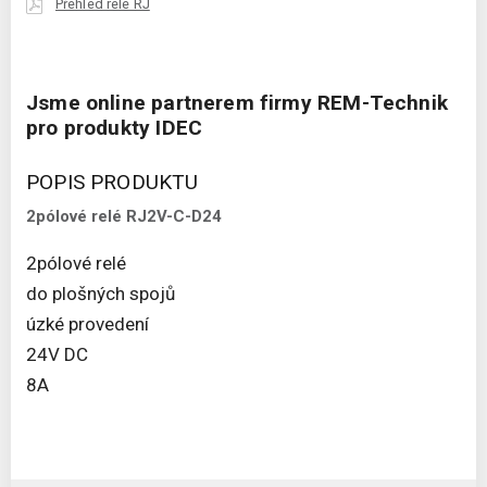
Přehled relé RJ
Jsme online partnerem firmy REM-Technik
pro produkty IDEC
POPIS PRODUKTU
2pólové relé RJ2V-C-D24
2pólové relé
do plošných spojů
úzké provedení
24V DC
8A