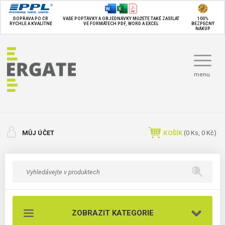
DOPRAVA PO ČR
VAŠE POPTÁVKY A OBJEDNÁVKY MŮŽETE TAKÉ
ZASÍLAT
100%
RYCHLE A KVALITNĚ
VE FORMÁTECH PDF, WORD A EXCEL
BEZPEČNÝ
NÁKUP
menu
MŮJ ÚČET
KOŠÍK
(
0
Ks,
0 Kč
)
ZOBRAZIT KATEGORIE