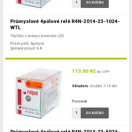
DO KOŠÍKU
Průmyslové 4pólové relé R4N-2014-23-1024-
WTL
Tlačítko s aretací, kontrolní LED
Počet pólů:
4pólové
Spínaný proud:
6 A
113,00 Kč
bez DPH
Skladem:
dodání 7-14 dní
Porovnat
DO KOŠÍKU
Průmyslové 4pólové relé R4N-2014-23-5024-