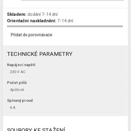
Skladem:
dodání 7-14 dní
Orientační naskladnění:
7-14 dní
Přidat do porovnávače
TECHNICKÉ PARAMETRY
Napájecí napětí
230 V AC
Počet pólů
4pólové
Spínaný proud
6 A
SOUBORY KE STAŽENÍ