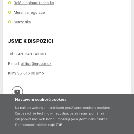
Relé a spínací technika
Měření a regulace
Senzorika
JSME K DISPOZICI
Tel.: +420 548 140 001
E-mail:
office@ergate.cz
Klíny 35, 615 00 Brno
Nastavení souborů cookies
Na našich webových stránkách používáme soubory cookies.
Část z nich je technicky nezbytná, ostatní nám pomáhají
vylepšovat náš web nebo umožňují poskytovat další funkce.
Copyright © 2021 ERGATE Automation s.r.o., Klíny 35, 61500 Brno
Podrobnosti můžete najít
ZDE
.