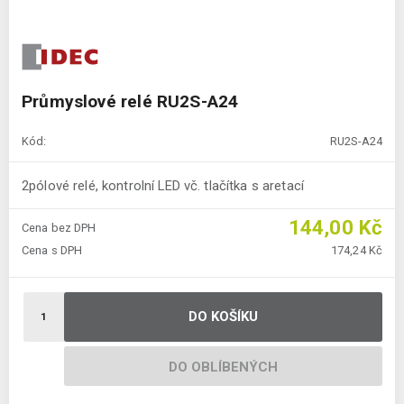
Průmyslové relé RU2S-A24
Kód:
RU2S-A24
2pólové relé, kontrolní LED vč. tlačítka s aretací
144,00 Kč
Cena bez DPH
Cena s DPH
174,24 Kč
DO KOŠÍKU
DO OBLÍBENÝCH