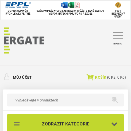
DOPRAVA PO ČR
VAŠE POPTÁVKY A OBJEDNÁVKY MŮŽETE TAKÉ
ZASÍLAT
100%
RYCHLE A KVALITNĚ
VE FORMÁTECH PDF, WORD A EXCEL
BEZPEČNÝ
NÁKUP
menu
MŮJ ÚČET
KOŠÍK
(
0
Ks,
0 Kč
)
ZOBRAZIT KATEGORIE