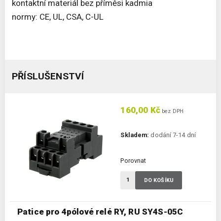
kontaktní materiál bez příměsi kadmia
normy: CE, UL, CSA, C-UL
PŘÍSLUŠENSTVÍ
160,00 Kč
bez DPH
Skladem:
dodání 7-14 dní
Porovnat
DO KOŠÍKU
Patice pro 4pólové relé RY, RU SY4S-05C