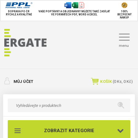
DOPRAVA PO ČR
VAŠE POPTÁVKY A OBJEDNÁVKY MŮŽETE TAKÉ
ZASÍLAT
100%
RYCHLE A KVALITNĚ
VE FORMÁTECH PDF, WORD A EXCEL
BEZPEČNÝ
NÁKUP
menu
MŮJ ÚČET
KOŠÍK
(
0
Ks,
0 Kč
)
ZOBRAZIT KATEGORIE