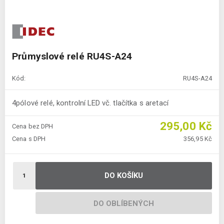
Průmyslové relé RU4S-A24
Kód:
RU4S-A24
4pólové relé, kontrolní LED vč. tlačítka s aretací
295,00 Kč
Cena bez DPH
Cena s DPH
356,95 Kč
DO KOŠÍKU
DO OBLÍBENÝCH