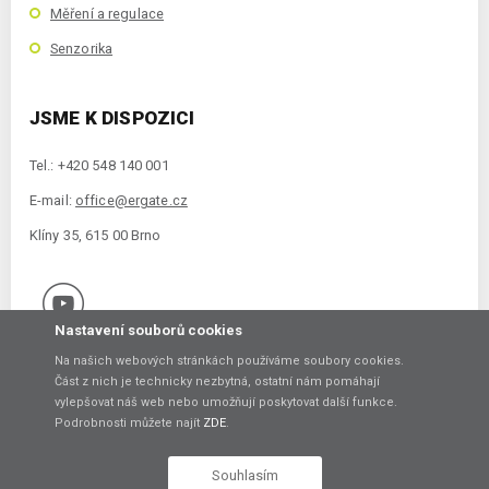
Měření a regulace
Senzorika
JSME K DISPOZICI
Tel.: +420 548 140 001
E-mail:
office@ergate.cz
Klíny 35, 615 00 Brno
Nastavení souborů cookies
Na našich webových stránkách používáme soubory cookies.
Část z nich je technicky nezbytná, ostatní nám pomáhají
vylepšovat náš web nebo umožňují poskytovat další funkce.
Copyright © 2021 ERGATE Automation s.r.o., Klíny 35, 61500 Brno
Podrobnosti můžete najít
ZDE
.
Vytvořil
Souhlasím