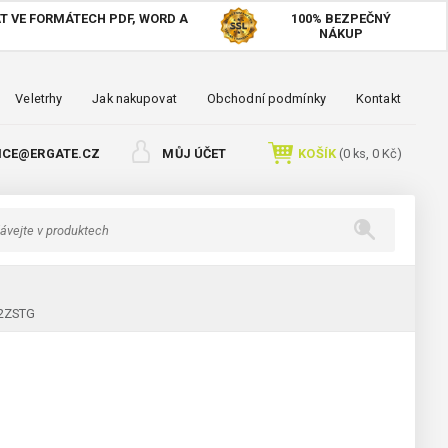
T VE FORMÁTECH PDF, WORD A
100%
BEZPEČNÝ
NÁKUP
Veletrhy
Jak nakupovat
Obchodní podmínky
Kontakt
ICE@ERGATE.CZ
MŮJ ÚČET
KOŠÍK
(
0
ks,
0 Kč
)
-2ZSTG