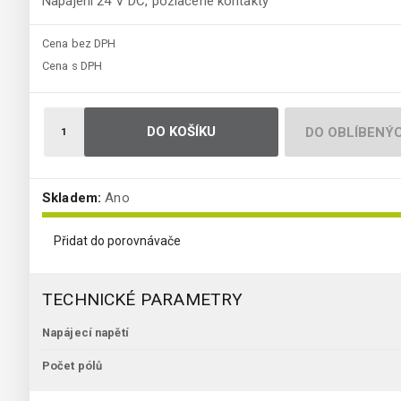
Napájení 24 V DC, pozlacené kontakty
Cena bez DPH
Cena s DPH
DO KOŠÍKU
DO OBLÍBENÝ
Skladem:
Ano
Přidat do porovnávače
TECHNICKÉ PARAMETRY
Napájecí napětí
Počet pólů