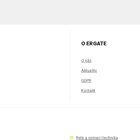
O ERGATE
O nás
Aktuality
GDPR
Kontakt
Relé a spínací technika