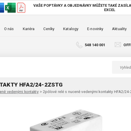
VAŠE POPTÁVKY A OBJEDNÁVKY MŮŽETE TAKÉ
ZASÍLA
EXCEL
O nás
Kariéra
Ceníky
Katalogy
E-novinky
Aktuality
548 140 001
OFF
TAKTY HFA2/24-2ZSTG
ceně vedenými kontakty
>
2pólové relé s nuceně vedenými kontakty HFA2/24