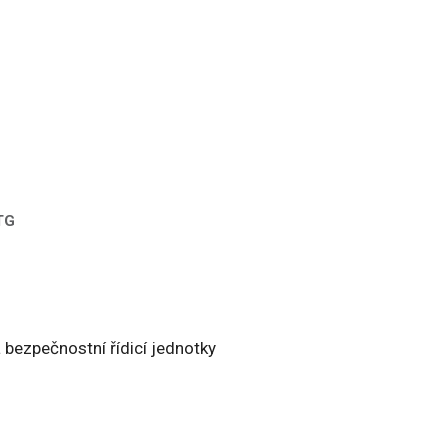
TG
a bezpečnostní řídicí jednotky