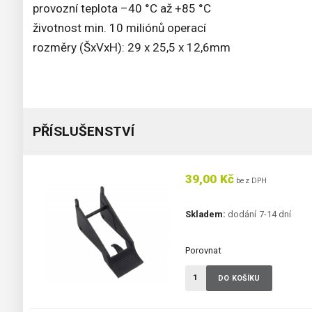
provozní teplota –40 °C až +85 °C
životnost min. 10 miliónů operací
rozměry (ŠxVxH): 29 x 25,5 x 12,6mm
PŘÍSLUŠENSTVÍ
39,00 Kč
bez DPH
Skladem:
dodání 7-14 dní
Porovnat
DO KOŠÍKU