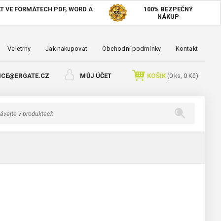
T VE FORMÁTECH PDF, WORD A
100%
BEZPEČNÝ
NÁKUP
Veletrhy
Jak nakupovat
Obchodní podmínky
Kontakt
ICE@ERGATE.CZ
MŮJ ÚČET
KOŠÍK
(
0
ks,
0 Kč
)