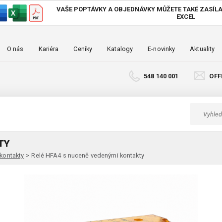
VAŠE POPTÁVKY A OBJEDNÁVKY MŮŽETE TAKÉ
ZASÍLA
EXCEL
O nás
Kariéra
Ceníky
Katalogy
E-novinky
Aktuality
548 140 001
OFF
TY
kontakty
>
Relé HFA4 s nuceně vedenými kontakty