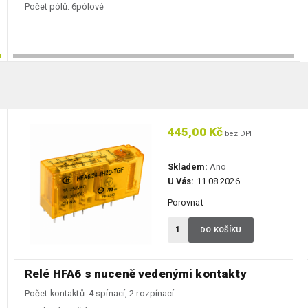
Počet pólů:
6pólové
445,00 Kč
bez DPH
Skladem:
Ano
U Vás:
11.08.2026
Porovnat
DO KOŠÍKU
Relé HFA6 s nuceně vedenými kontakty
Počet kontaktů: 4 spínací, 2 rozpínací