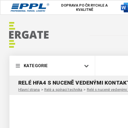
DOPRAVA PO ČR
RYCHLE A
KVALITNĚ
KATEGORIE
RELÉ HFA4 S NUCENĚ VEDENÝMI KONTAK
Hlavní strana
>
Relé a spínací technika
>
Relé s nuceně vedenými 