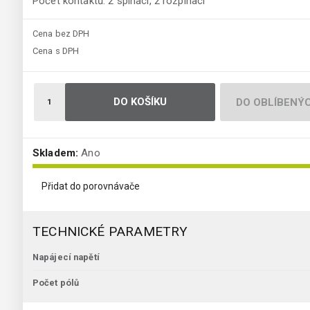
Počet kontaktů: 2 spínací, 2 rozpínací
Cena bez DPH
Cena s DPH
DO KOŠÍKU
DO OBLÍBENÝ
Skladem:
Ano
Přidat do porovnávače
TECHNICKÉ PARAMETRY
Napájecí napětí
Počet pólů