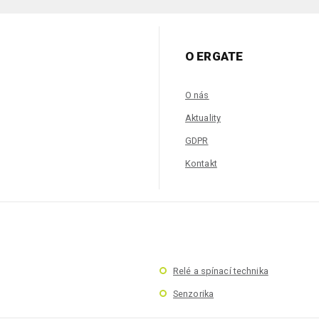
O ERGATE
O nás
Aktuality
GDPR
Kontakt
Relé a spínací technika
Senzorika