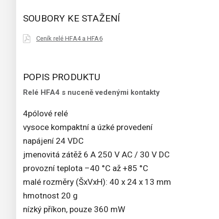
SOUBORY KE STAŽENÍ
Ceník relé HFA4 a HFA6
POPIS PRODUKTU
Relé HFA4 s nuceně vedenými kontakty
4pólové relé
vysoce kompaktní a úzké provedení
napájení 24 VDC
jmenovitá zátěž 6 A 250 V AC / 30 V DC
provozní teplota –40 °C až +85 °C
malé rozměry (ŠxVxH): 40 x 24 x 13 mm
hmotnost 20 g
nízký příkon, pouze 360 mW