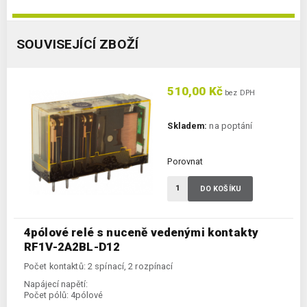
SOUVISEJÍCÍ ZBOŽÍ
510,00 Kč
bez DPH
Skladem:
na poptání
Porovnat
DO KOŠÍKU
4pólové relé s nuceně vedenými kontakty
RF1V-2A2BL-D12
Počet kontaktů: 2 spínací, 2 rozpínací
Napájecí napětí:
Počet pólů:
4pólové