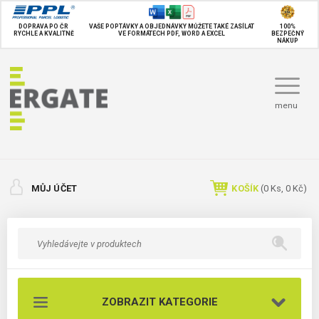
DOPRAVA PO ČR
VAŠE POPTÁVKY A OBJEDNÁVKY MŮŽETE TAKÉ
ZASÍLAT
100%
RYCHLE A KVALITNĚ
VE FORMÁTECH PDF, WORD A EXCEL
BEZPEČNÝ
NÁKUP
menu
MŮJ ÚČET
KOŠÍK
(
0
Ks,
0 Kč
)
ZOBRAZIT KATEGORIE