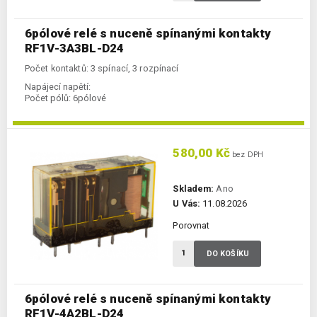
6pólové relé s nuceně spínanými kontakty
RF1V-3A3BL-D24
Počet kontaktů: 3 spínací, 3 rozpínací
Napájecí napětí:
Počet pólů:
6pólové
580,00 Kč
bez DPH
Skladem:
Ano
U Vás:
11.08.2026
Porovnat
DO KOŠÍKU
6pólové relé s nuceně spínanými kontakty
RF1V-4A2BL-D24