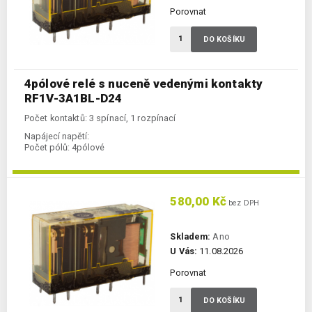
Porovnat
DO KOŠÍKU
4pólové relé s nuceně vedenými kontakty
RF1V-3A1BL-D24
Počet kontaktů: 3 spínací, 1 rozpínací
Napájecí napětí:
Počet pólů:
4pólové
580,00 Kč
bez DPH
Skladem:
Ano
U Vás:
11.08.2026
Porovnat
DO KOŠÍKU