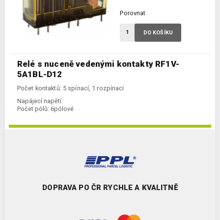
Porovnat
DO KOŠÍKU
Relé s nuceně vedenými kontakty RF1V-
5A1BL-D12
Počet kontaktů: 5 spínací, 1 rozpínací
Napájecí napětí:
Počet pólů:
6pólové
DOPRAVA PO ČR RYCHLE A KVALITNĚ