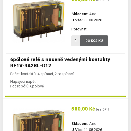
Skladem:
Ano
U Vás:
11.08.2026
Porovnat
DO KOŠÍKU
6pólové relé s nuceně vedenými kontakty
RF1V-4A2BL-D12
Počet kontaktů: 4 spínací, 2 rozpínací
Napájecí napětí:
Počet pólů:
6pólové
580,00 Kč
bez DPH
Skladem:
Ano
U Vás:
11.08.2026