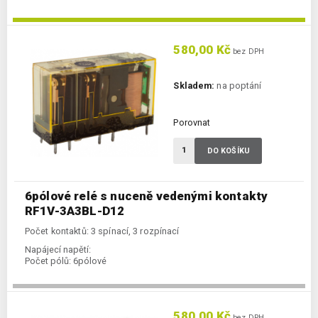
580,00 Kč
bez DPH
Skladem:
na poptání
Porovnat
DO KOŠÍKU
6pólové relé s nuceně vedenými kontakty
RF1V-3A3BL-D12
Počet kontaktů: 3 spínací, 3 rozpínací
Napájecí napětí:
Počet pólů:
6pólové
580,00 Kč
bez DPH