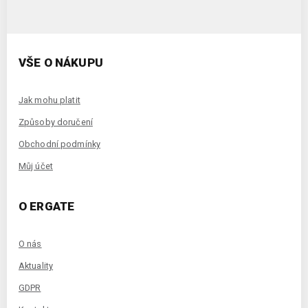
VŠE O NÁKUPU
Jak mohu platit
Způsoby doručení
Obchodní podmínky
Můj účet
O ERGATE
O nás
Aktuality
GDPR