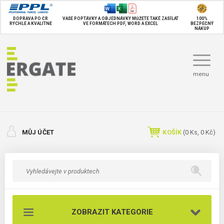
DOPRAVA PO ČR
VAŠE POPTÁVKY A OBJEDNÁVKY MŮŽETE TAKÉ
ZASÍLAT
100%
RYCHLE A KVALITNĚ
VE FORMÁTECH PDF, WORD A EXCEL
BEZPEČNÝ
NÁKUP
menu
MŮJ ÚČET
KOŠÍK
(
0
Ks,
0 Kč
)
ZOBRAZIT KATEGORIE