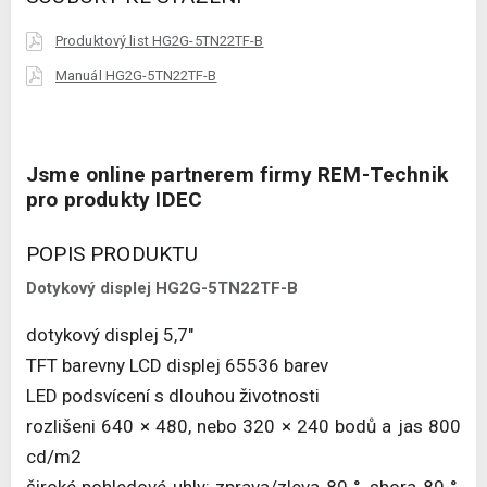
Produktový list HG2G-5TN22TF-B
Manuál HG2G-5TN22TF-B
Jsme online partnerem firmy REM-Technik
pro produkty IDEC
POPIS PRODUKTU
Dotykový displej HG2G-5TN22TF-B
dotykový displej 5,7"
TFT barevny LCD displej 65536 barev
LED podsvícení s dlouhou životnosti
rozlišeni 640 × 480, nebo 320 × 240 bodů a jas 800
cd/m2
široké pohledové uhly: zprava/zleva 80 °, shora 80 °,