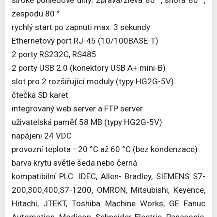
zespodu 80 °
rychlý start po zapnuti max. 3 sekundy
Ethernetový port RJ-45 (10/100BASE-T)
2 porty RS232C, RS485
2 porty USB 2.0 (konektory USB A+ mini-B)
slot pro 2 rozšiřující moduly (typy HG2G-5V)
čtečka SD karet
integrovaný web server a FTP server
uživatelská paměť 58 MB (typy HG2G-5V)
napájeni 24 VDC
provozní teplota –20 °C až 60 °C (bez kondenzace)
barva krytu světle šeda nebo černá
kompatibilní PLC: IDEC, Allen- Bradley, SIEMENS S7-
200,300,400,S7-1200, OMRON, Mitsubishi, Keyence,
Hitachi, JTEKT, Toshiba Machine Works, GE Fanuc
Automation, Modicon, Schneider Electric, Panasonic,