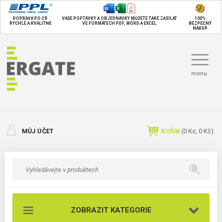
DOPRAVA PO ČR
VAŠE POPTÁVKY A OBJEDNÁVKY MŮŽETE TAKÉ
ZASÍLAT
100%
RYCHLE A KVALITNĚ
VE FORMÁTECH PDF, WORD A EXCEL
BEZPEČNÝ
NÁKUP
menu
MŮJ ÚČET
KOŠÍK
(
0
Ks,
0 Kč
)
ZOBRAZIT KATEGORIE