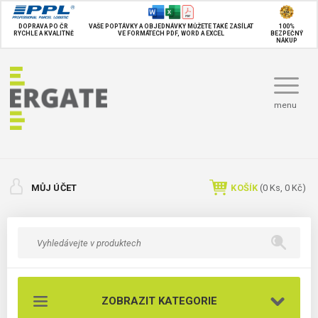
DOPRAVA PO ČR
VAŠE POPTÁVKY A OBJEDNÁVKY MŮŽETE TAKÉ
ZASÍLAT
100%
RYCHLE A KVALITNĚ
VE FORMÁTECH PDF, WORD A EXCEL
BEZPEČNÝ
NÁKUP
menu
MŮJ ÚČET
KOŠÍK
(
0
Ks,
0 Kč
)
ZOBRAZIT KATEGORIE