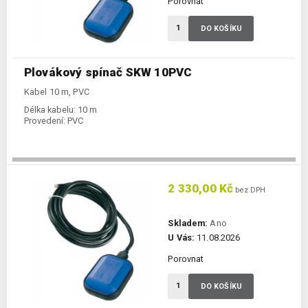
Porovnat
DO KOŠÍKU
Plovákový spínač SKW 10PVC
Kabel 10 m, PVC
Délka kabelu:
10 m
Provedení:
PVC
2 330,00 Kč
bez DPH
Skladem:
Ano
U Vás:
11.08.2026
Porovnat
DO KOŠÍKU