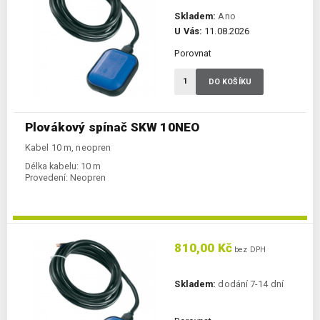
Skladem:
Ano
U Vás:
11.08.2026
Porovnat
DO KOŠÍKU
Plovákový spínač SKW 10NEO
Kabel 10 m, neopren
Délka kabelu:
10 m
Provedení:
Neopren
810,00 Kč
bez DPH
Skladem:
dodání 7-14 dní