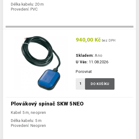
Délka kabelu:
20 m
Provedení:
PVC
940,00 Kč
bez DPH
Skladem:
Ano
U Vás:
11.08.2026
Porovnat
DO KOŠÍKU
Plovákový spínač SKW 5NEO
Kabel 5 m, neopren
Délka kabelu:
5 m
Provedení:
Neopren