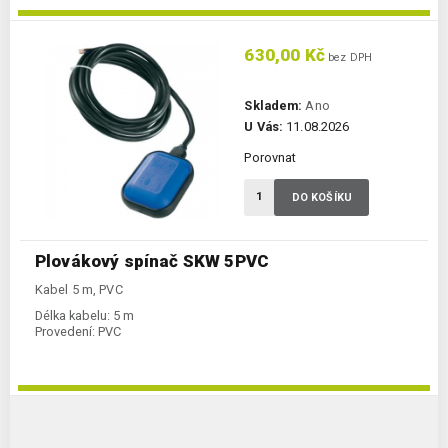
630,00 Kč
bez DPH
Skladem:
Ano
U Vás:
11.08.2026
Porovnat
DO KOŠÍKU
Plovákový spínač SKW 5PVC
Kabel 5 m, PVC
Délka kabelu:
5 m
Provedení:
PVC