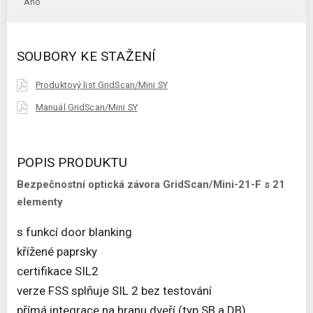
Ano
SOUBORY KE STAŽENÍ
Produktový list GridScan/Mini SY
Manuál GridScan/Mini SY
POPIS PRODUKTU
Bezpečnostní optická závora GridScan/Mini-21-F s 21
elementy
s funkcí door blanking
křížené paprsky
certifikace SIL2
verze FSS splňuje SIL 2 bez testování
přímá integrace na hranu dveří (typ SB a DB)