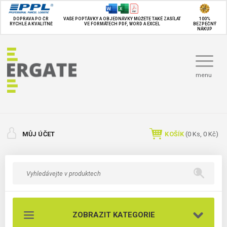
DOPRAVA PO ČR
VAŠE POPTÁVKY A OBJEDNÁVKY MŮŽETE TAKÉ
ZASÍLAT
100%
RYCHLE A KVALITNĚ
VE FORMÁTECH PDF, WORD A EXCEL
BEZPEČNÝ
NÁKUP
menu
MŮJ ÚČET
KOŠÍK
(
0
Ks,
0 Kč
)
ZOBRAZIT KATEGORIE