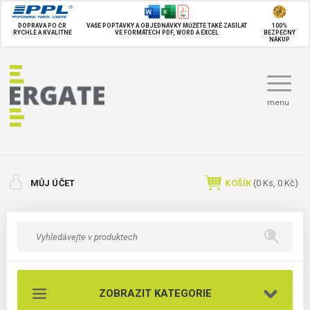
DOPRAVA PO ČR
VAŠE POPTÁVKY A OBJEDNÁVKY MŮŽETE TAKÉ
ZASÍLAT
100%
RYCHLE A KVALITNĚ
VE FORMÁTECH PDF, WORD A EXCEL
BEZPEČNÝ
NÁKUP
menu
MŮJ ÚČET
KOŠÍK
(
0
Ks,
0 Kč
)
ZOBRAZIT KATEGORIE