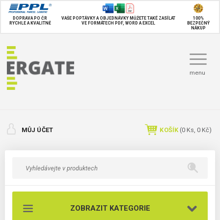
DOPRAVA PO ČR
VAŠE POPTÁVKY A OBJEDNÁVKY MŮŽETE TAKÉ
ZASÍLAT
100%
RYCHLE A KVALITNĚ
VE FORMÁTECH PDF, WORD A EXCEL
BEZPEČNÝ
NÁKUP
menu
MŮJ ÚČET
KOŠÍK
(
0
Ks,
0 Kč
)
ZOBRAZIT KATEGORIE