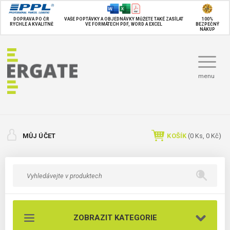
DOPRAVA PO ČR
VAŠE POPTÁVKY A OBJEDNÁVKY MŮŽETE TAKÉ
ZASÍLAT
100%
RYCHLE A KVALITNĚ
VE FORMÁTECH PDF, WORD A EXCEL
BEZPEČNÝ
NÁKUP
menu
MŮJ ÚČET
KOŠÍK
(
0
Ks,
0 Kč
)
ZOBRAZIT KATEGORIE