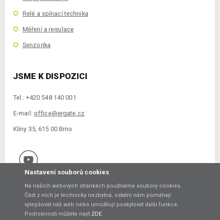
Relé a spínací technika
Měření a regulace
Senzorika
JSME K DISPOZICI
Tel.: +420 548 140 001
E-mail:
office@ergate.cz
Klíny 35, 615 00 Brno
Nastavení souborů cookies
Na našich webových stránkách používáme soubory cookies.
Část z nich je technicky nezbytná, ostatní nám pomáhají
vylepšovat náš web nebo umožňují poskytovat další funkce.
Copyright © 2021 ERGATE Automation s.r.o., Klíny 35, 61500 Brno
Podrobnosti můžete najít
ZDE
.