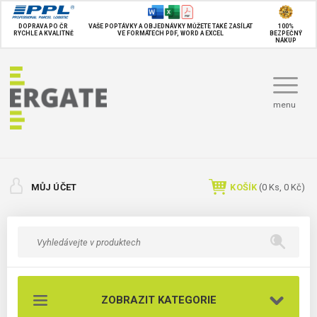
DOPRAVA PO ČR
VAŠE POPTÁVKY A OBJEDNÁVKY MŮŽETE TAKÉ
ZASÍLAT
100%
RYCHLE A KVALITNĚ
VE FORMÁTECH PDF, WORD A EXCEL
BEZPEČNÝ
NÁKUP
menu
MŮJ ÚČET
KOŠÍK
(
0
Ks,
0 Kč
)
ZOBRAZIT KATEGORIE