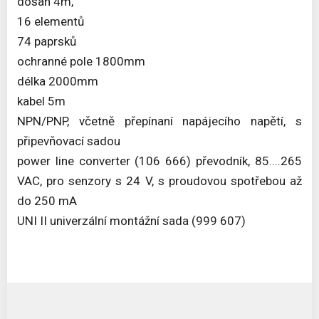
dosah 4m,
16 elementů
74 paprsků
ochranné pole 1800mm
délka 2000mm
kabel 5m
NPN/PNP, včetně přepínaní napájecího napětí, s
připevňovací sadou
power line converter (106 666) převodník, 85....265
VAC, pro senzory s 24 V, s proudovou spotřebou až
do 250 mA
UNI II univerzální montážní sada (999 607)