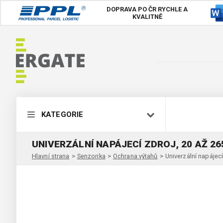
DOPRAVA PO ČR
RYCHLE A
KVALITNĚ
KATEGORIE
UNIVERZÁLNÍ NAPÁJECÍ ZDROJ, 20 AŽ 26
Hlavní strana
>
Senzorika
>
Ochrana výtahů
>
Univerzální napájec