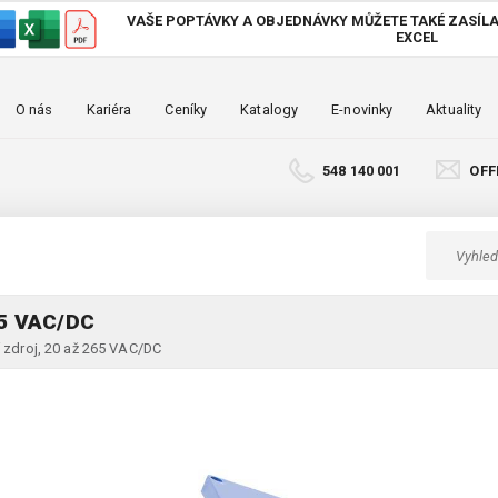
VAŠE POPTÁVKY A OBJEDNÁVKY MŮŽETE TAKÉ
ZASÍLA
EXCEL
O nás
Kariéra
Ceníky
Katalogy
E-novinky
Aktuality
548 140 001
OFF
5 VAC/DC
í zdroj, 20 až 265 VAC/DC