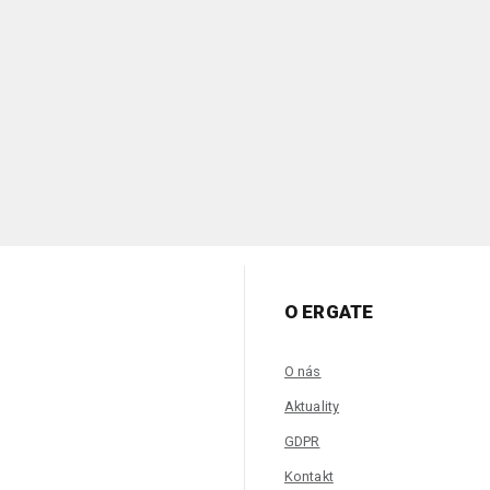
O ERGATE
O nás
Aktuality
GDPR
Kontakt