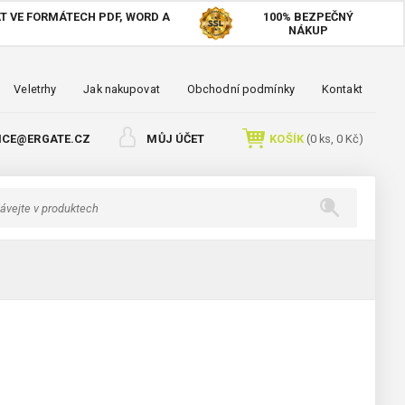
T VE FORMÁTECH PDF, WORD A
100%
BEZPEČNÝ
NÁKUP
Veletrhy
Jak nakupovat
Obchodní podmínky
Kontakt
ICE@ERGATE.CZ
MŮJ ÚČET
KOŠÍK
(
0
ks,
0 Kč
)