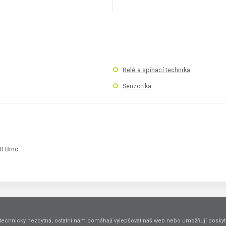
Relé a spínací technika
Senzorika
00 Brno
technicky nezbytná, ostatní nám pomáhají vylepšovat náš web nebo umožňují poskyto