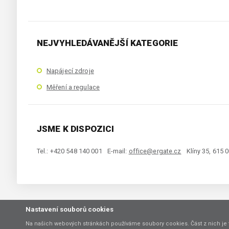
NEJVYHLEDÁVANĚJŠÍ KATEGORIE
Napájecí zdroje
Měření a regulace
JSME K DISPOZICI
Tel.: +420 548 140 001
E-mail:
office@ergate.cz
Klíny 35, 615 
Nastavení souborů cookies
Copyright © 2021 ERGATE Automation s.r.o., Klíny 35, 61500 Brno
Na našich webových stránkách používáme soubory cookies. Část z nich je 