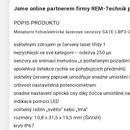
Jsme online partnerem firmy REM-Technik p
POPIS PRODUKTU
Miniaturní fotoelektrické laserové senzory SA1E-LBP3-
světelným zdrojem je červený laser třídy 1
nejrychlejší ve své kategorii – odezva 250 μs
senzory se snímací metodou „s potlačeným pozadím
spolehlivá detekce rychle se pohybujících předmětů
viditelný červený paprsek umožňuje snadné umístění
citlivost nastavitelná potenciometrem
snadné nastavení optické osy díky čočce umístěné na
indikace pomocí LED
volitelný režim „světlo“ nebo „tma“
rozměry: 10,8 x 31,5 x 19,5 mm (ŠxVxH)
krytí IP67