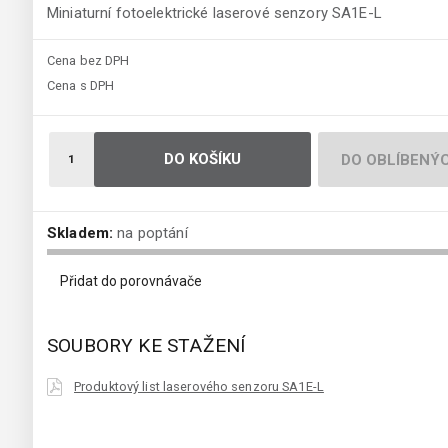
Miniaturní fotoelektrické laserové senzory SA1E-L
Cena bez DPH
Cena s DPH
DO KOŠÍKU
DO OBLÍBENÝ
Skladem:
na poptání
Přidat do porovnávače
SOUBORY KE STAŽENÍ
Produktový list laserového senzoru SA1E-L