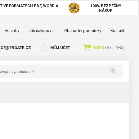
T VE FORMÁTECH PDF, WORD A
100%
BEZPEČNÝ
NÁKUP
Veletrhy
Jak nakupovat
Obchodní podmínky
Kontakt
ICE@ERGATE.CZ
MŮJ ÚČET
KOŠÍK
(
0
ks,
0 Kč
)