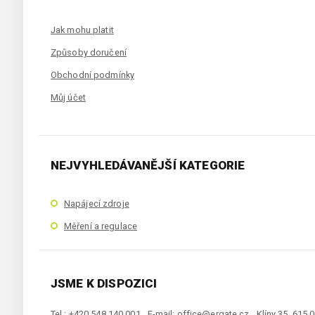
Jak mohu platit
Způsoby doručení
Obchodní podmínky
Můj účet
NEJVYHLEDÁVANĚJŠÍ KATEGORIE
Napájecí zdroje
Měření a regulace
JSME K DISPOZICI
Tel.: +420 548 140 001
E-mail:
office@ergate.cz
Klíny 35, 615 