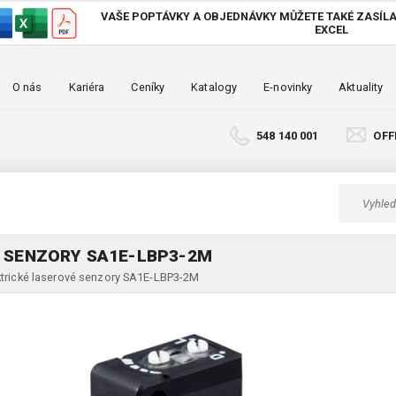
VAŠE POPTÁVKY A OBJEDNÁVKY MŮŽETE TAKÉ
ZASÍLA
EXCEL
O nás
Kariéra
Ceníky
Katalogy
E-novinky
Aktuality
548 140 001
OFF
É SENZORY SA1E-LBP3-2M
ektrické laserové senzory SA1E-LBP3-2M