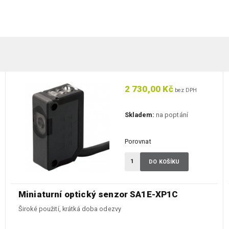
2 730,00 Kč
bez DPH
Skladem:
na poptání
Porovnat
DO KOŠÍKU
Miniaturní optický senzor SA1E-XP1C
Široké použití, krátká doba odezvy