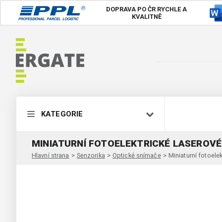
DOPRAVA PO ČR
RYCHLE A
KVALITNĚ
KATEGORIE
MINIATURNÍ FOTOELEKTRICKÉ LASEROV
Hlavní strana
>
Senzorika
>
Optické snímače
>
Miniaturní fotoel