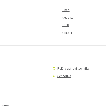
O nás
Aktuality
GDPR
Kontakt
Relé a spínací technika
Senzorika
00 Brno