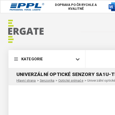
DOPRAVA PO ČR
RYCHLE A
KVALITNĚ
KATEGORIE
UNIVERZÁLNÍ OPTICKÉ SENZORY SA1U-
Hlavní strana
>
Senzorika
>
Optické snímače
>
Univerzální opti