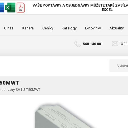
VAŠE POPTÁVKY A OBJEDNÁVKY MŮŽETE TAKÉ
ZASÍLA
EXCEL
O nás
Kariéra
Ceníky
Katalogy
E-novinky
Aktuality
548 140 001
OFF
T50MWT
cké senzory SA1U-T50MWT