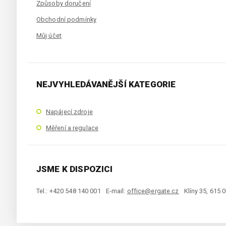
Způsoby doručení
Obchodní podmínky
Můj účet
NEJVYHLEDÁVANĚJŠÍ KATEGORIE
Napájecí zdroje
Měření a regulace
JSME K DISPOZICI
Tel.: +420 548 140 001
E-mail:
office@ergate.cz
Klíny 35, 615 