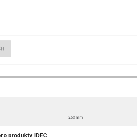
CH
260 mm
ro produkty IDEC