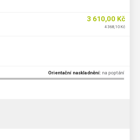
3 610,00 Kč
4 368,10 Kč
Orientační naskladnění:
na poptání