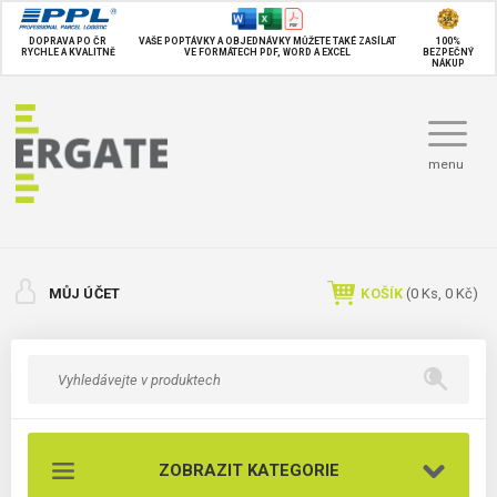
DOPRAVA PO ČR
VAŠE POPTÁVKY A OBJEDNÁVKY MŮŽETE TAKÉ
ZASÍLAT
100%
RYCHLE A KVALITNĚ
VE FORMÁTECH PDF, WORD A EXCEL
BEZPEČNÝ
NÁKUP
menu
MŮJ ÚČET
KOŠÍK
(
0
Ks,
0 Kč
)
ZOBRAZIT KATEGORIE