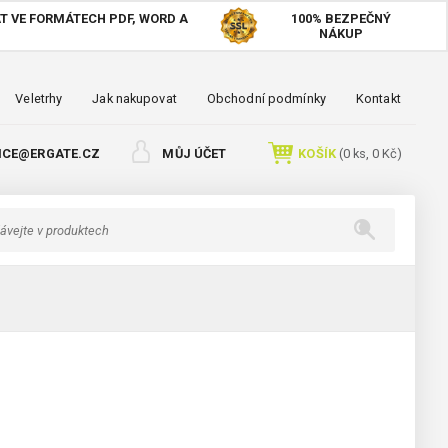
T VE FORMÁTECH PDF, WORD A
100%
BEZPEČNÝ
NÁKUP
Veletrhy
Jak nakupovat
Obchodní podmínky
Kontakt
ICE@ERGATE.CZ
MŮJ ÚČET
KOŠÍK
(
0
ks,
0 Kč
)