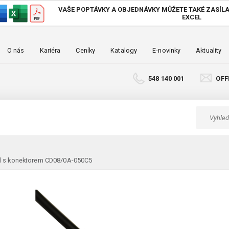
VAŠE POPTÁVKY A OBJEDNÁVKY MŮŽETE TAKÉ
ZASÍLA
EXCEL
O nás
Kariéra
Ceníky
Katalogy
E-novinky
Aktuality
548 140 001
OFF
l s konektorem CD08/0A-050C5