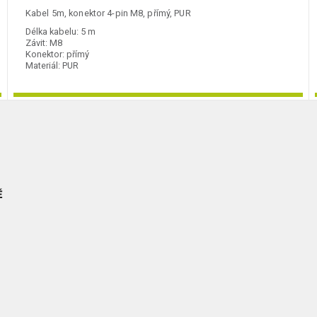
Kabel 5m, konektor 4-pin M8, přímý, PUR
Délka kabelu:
5 m
Závit:
M8
Konektor:
přímý
Materiál:
PUR
Ě