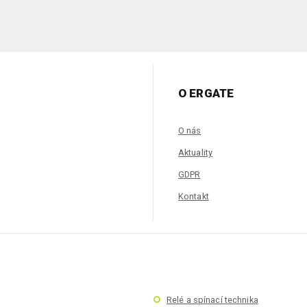
O ERGATE
O nás
Aktuality
GDPR
Kontakt
Relé a spínací technika