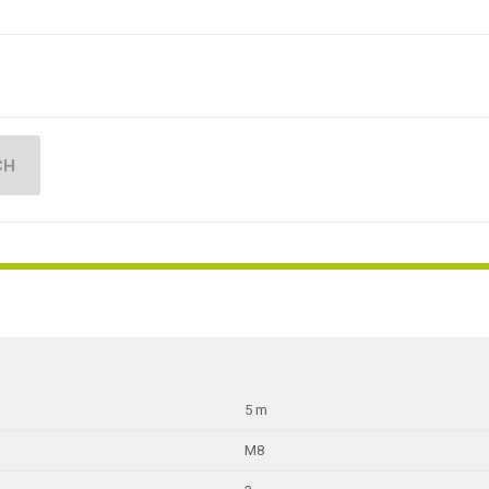
CH
5 m
M8