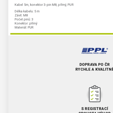
Kabel 5m, konektor 3-pin M8, přímý, PUR
Délka kabelu:
5 m
Závit:
M8
Počet pinů:
3
Konektor:
přímý
Materiál:
PUR
DOPRAVA PO ČR
RYCHLE A KVALITN
S REGISTRACÍ