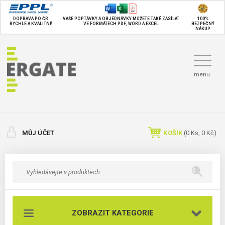
DOPRAVA PO ČR
VAŠE POPTÁVKY A OBJEDNÁVKY MŮŽETE TAKÉ
ZASÍLAT
100%
RYCHLE A KVALITNĚ
VE FORMÁTECH PDF, WORD A EXCEL
BEZPEČNÝ
NÁKUP
menu
MŮJ ÚČET
KOŠÍK
(
0
Ks,
0 Kč
)
ZOBRAZIT KATEGORIE