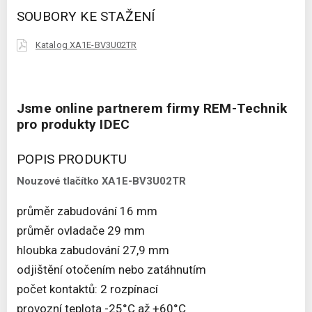
SOUBORY KE STAŽENÍ
Katalog XA1E-BV3U02TR
Jsme online partnerem firmy REM-Technik
pro produkty IDEC
POPIS PRODUKTU
Nouzové tlačítko XA1E-BV3U02TR
průměr zabudování 16 mm
průměr ovladače 29 mm
hloubka zabudování 27,9 mm
odjištění otočením nebo zatáhnutím
počet kontaktů: 2 rozpínací
provozní teplota -25°C až +60°C