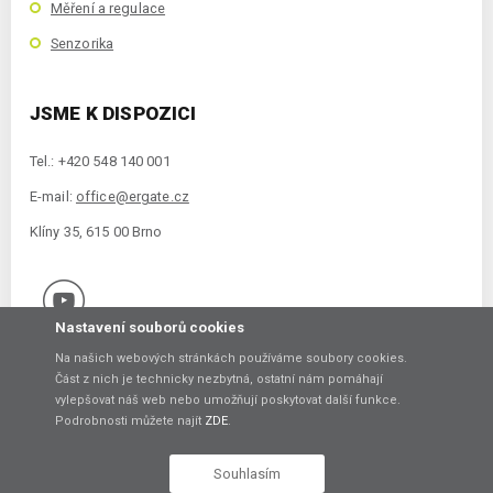
Měření a regulace
Senzorika
JSME K DISPOZICI
Tel.: +420 548 140 001
E-mail:
office@ergate.cz
Klíny 35, 615 00 Brno
Nastavení souborů cookies
Na našich webových stránkách používáme soubory cookies.
Část z nich je technicky nezbytná, ostatní nám pomáhají
vylepšovat náš web nebo umožňují poskytovat další funkce.
Copyright © 2021 ERGATE Automation s.r.o., Klíny 35, 61500 Brno
Podrobnosti můžete najít
ZDE
.
Vytvořil
Souhlasím