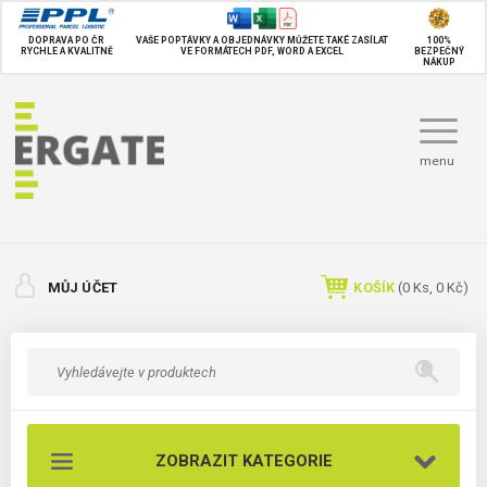
DOPRAVA PO ČR
VAŠE POPTÁVKY A OBJEDNÁVKY MŮŽETE TAKÉ
ZASÍLAT
100%
RYCHLE A KVALITNĚ
VE FORMÁTECH PDF, WORD A EXCEL
BEZPEČNÝ
NÁKUP
menu
MŮJ ÚČET
KOŠÍK
(
0
Ks,
0 Kč
)
ZOBRAZIT KATEGORIE