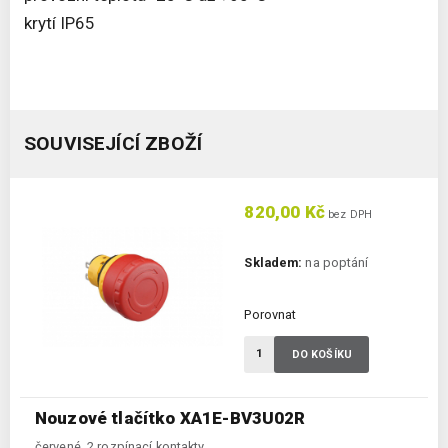
krytí IP65
SOUVISEJÍCÍ ZBOŽÍ
820,00 Kč
bez DPH
Skladem:
na poptání
Porovnat
DO KOŠÍKU
Nouzové tlačítko XA1E-BV3U02R
červené, 2 rozpínací kontakty