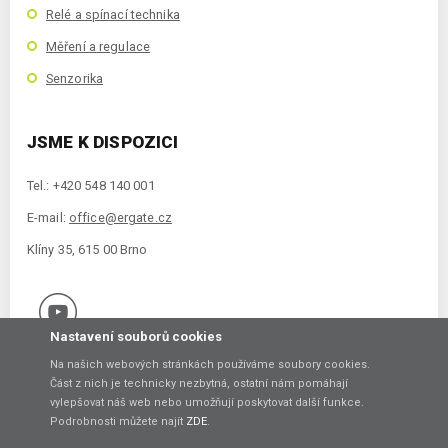
Relé a spínací technika
Měření a regulace
Senzorika
JSME K DISPOZICI
Tel.: +420 548 140 001
E-mail:
office@ergate.cz
Klíny 35, 615 00 Brno
Nastavení souborů cookies
Na našich webových stránkách používáme soubory cookies.
Část z nich je technicky nezbytná, ostatní nám pomáhají
vylepšovat náš web nebo umožňují poskytovat další funkce.
Copyright © 2021 ERGATE Automation s.r.o., Klíny 35, 61500 Brno
Podrobnosti můžete najít
ZDE
.