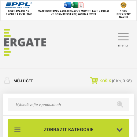
DOPRAVA PO ČR
VAŠE POPTÁVKY A OBJEDNÁVKY MŮŽETE TAKÉ
ZASÍLAT
100%
RYCHLE A KVALITNĚ
VE FORMÁTECH PDF, WORD A EXCEL
BEZPEČNÝ
NÁKUP
menu
MŮJ ÚČET
KOŠÍK
(
0
Ks,
0 Kč
)
ZOBRAZIT KATEGORIE