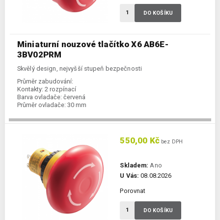
DO KOŠÍKU
Miniaturní nouzové tlačítko X6 AB6E-
3BV02PRM
Skvělý design, nejvyšší stupeň bezpečnosti
Průměr zabudování:
Kontakty:
2 rozpínací
Barva ovladače:
červená
Průměr ovladače:
30 mm
550,00 Kč
bez DPH
Skladem:
Ano
U Vás:
08.08.2026
Porovnat
DO KOŠÍKU